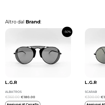
Altro dal
Brand
:
Il
Il
Il
-50%
prezzo
prezzo
pr
originale
attuale
or
era:
è:
er
€360.00.
€180.00.
€3
L.G.R
L.G.R
ALBATROS
SCARAB
€
360.00
€
180.00
€
300.00
€
Aggiungi Al Carrello
Aggiungi Al