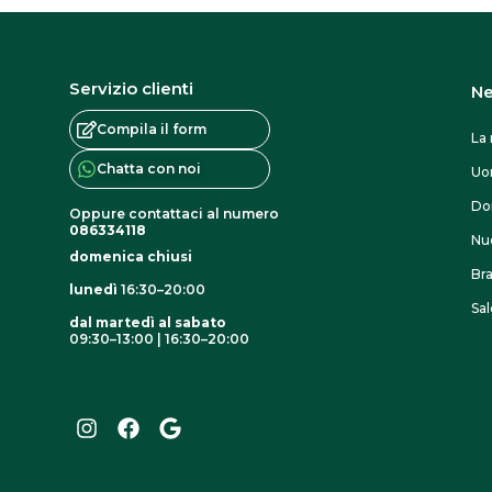
Servizio clienti
Ne
Compila il form
La 
Chatta con noi
U
Do
Oppure contattaci al numero
086334118
Nuo
domenica chiusi
Br
lunedì
16:30–20:00
Sal
dal martedì al sabato
09:30–13:00 | 16:30–20:00
I
F
G
n
a
o
s
c
o
t
e
g
a
b
l
g
o
e