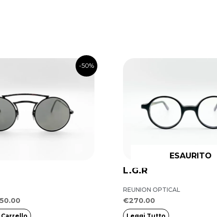
Il
-50%
ezzo
prezzo
iginale
attuale
a:
è:
00.00.
€150.00.
ESAURITO
L.G.R
REUNION OPTICAL
150.00
€
270.00
 Carrello
Leggi Tutto