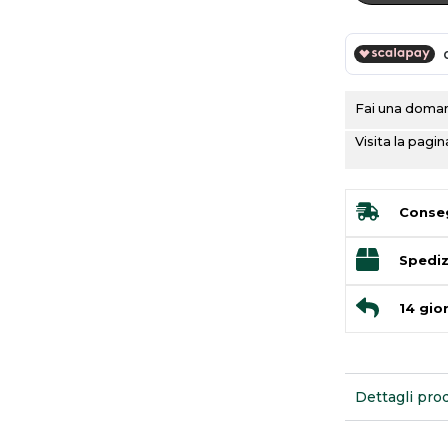
e
Fai una domand
Visita la pag
Conseg
Spediz
14 gior
Dettagli pro