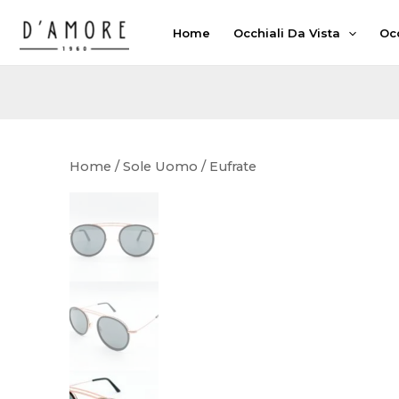
Vai
Home
Occhiali Da Vista
Occ
al
contenuto
Home
/
Sole Uomo
/ Eufrate