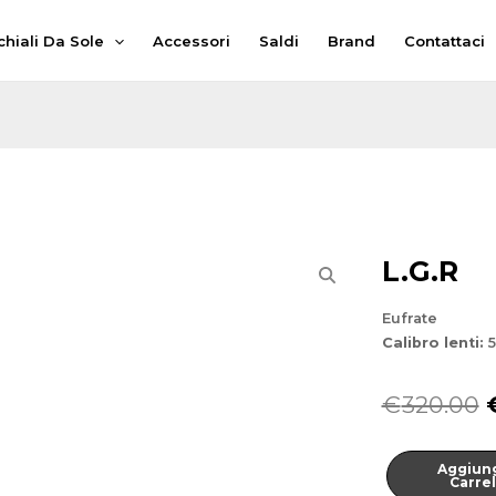
hiali Da Sole
Accessori
Saldi
Brand
Contattaci
L.G.R
Eufrate
Calibro lenti:
5
I
€
320.00
Eufrate
Aggiung
quantità
Carrel