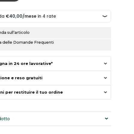
ra:
è:
€320.00.
€160.00.
a sull’articolo
ina delle Domande Frequenti
na in 24 ore lavorative*
ione e reso gratuiti
ni per restituire il tuo ordine
dotto