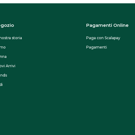
gozio
Pagamenti Online
nostra storia
Paga con Scalapay
omo
Pagamenti
nna
vi Arrivi
ands
di