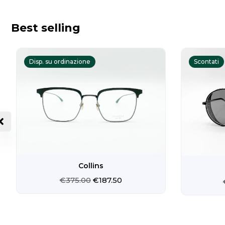
Best selling
Il
Il
prezzo
prezzo
Disp. su ordinazione
Scontati
originale
attuale
era:
è:
€375.00.
€187.50.
Collins
€
375.00
€
187.50