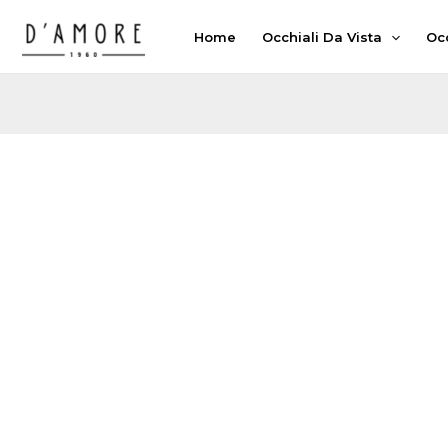
Vai
Home
Occhiali Da Vista
Occ
al
contenuto