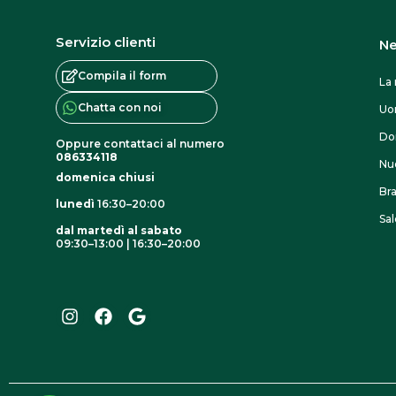
e
p
s
Servizio clienti
Ne
r
c
o
Compila il form
e
La 
d
l
Chatta con noi
U
o
t
Do
Oppure contattaci al numero
t
e
086334118
Nuo
t
domenica chiusi
n
Br
o
lunedì
16:30–20:00
e
Sal
l
dal martedì al sabato
09:30–13:00 | 16:30–20:00
l
I
F
G
n
a
o
a
s
c
o
p
t
e
g
a
a
b
l
g
o
e
g
r
o
i
a
k