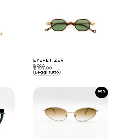
EYEPETIZER
BOCA
€
197.00
Leggi tutto
60%