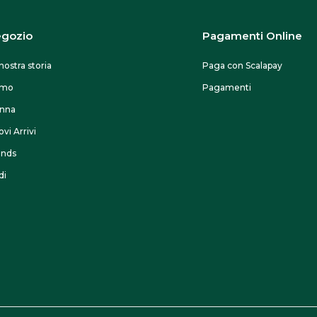
p
p
gozio
Pagamenti Online
r
r
o
o
nostra storia
Paga con Scalapay
d
d
omo
Pagamenti
o
o
nna
t
t
vi Arrivi
t
t
ands
o
o
di