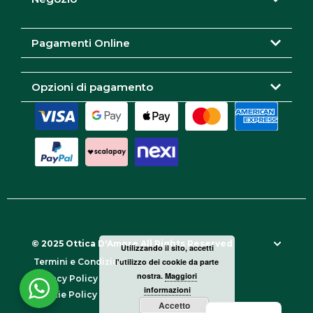
a
k
m
Pagamenti Online
Opzioni di pagamento
© 2025 Ottica D'Amore All Rights Reserved
Utilizzando il sito, accetti
l'utilizzo dei cookie da parte
Termini e Condizioni
nostra.
Maggiori
Privacy Policy
informazioni
Cookie Policy
Accetto