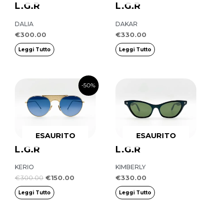
L.G.R
L.G.R
DALIA
DAKAR
€
300.00
€
330.00
Leggi Tutto
Leggi Tutto
Il
Il
-50%
prezzo
prezzo
originale
attuale
era:
è:
€300.00.
€150.00.
ESAURITO
ESAURITO
L.G.R
L.G.R
KERIO
KIMBERLY
€
300.00
€
150.00
€
330.00
Leggi Tutto
Leggi Tutto