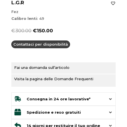
L.G.R
Fez
Calibro lenti:
49
Il
Il
€
300.00
€
150.00
prezzo
prezzo
Contattaci per disponibilità
originale
attuale
era:
è:
€300.00.
€150.00.
Fai una domanda sull’articolo
Visita la pagina delle Domande Frequenti
Consegna in 24 ore lavorative*
Spedizione e reso gratuiti
14 giorni per restituire il tuo ordine