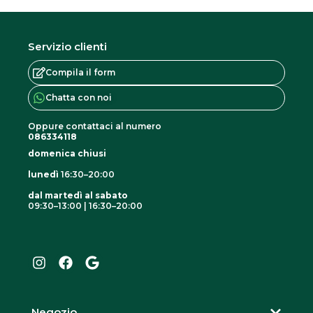
Servizio clienti
Compila il form
Chatta con noi
Oppure contattaci al numero
086334118
domenica chiusi
lunedì
16:30–20:00
dal martedì al sabato
09:30–13:00 | 16:30–20:00
I
F
G
n
a
o
s
c
o
t
e
g
a
b
l
g
o
e
r
o
Negozio