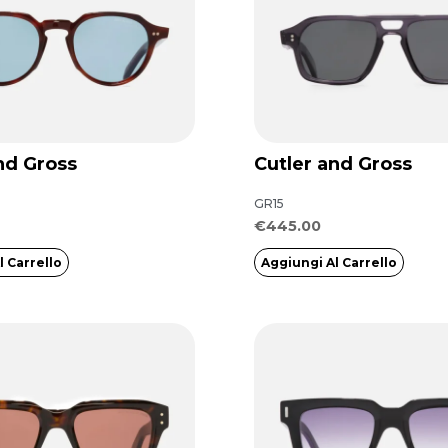
nd Gross
Cutler and Gross
GR15
€
445.00
l Carrello
Aggiungi Al Carrello