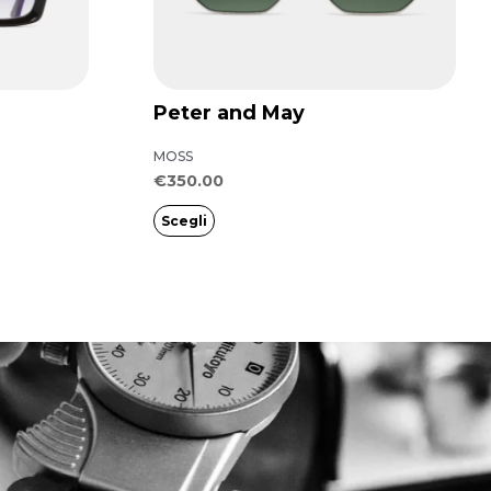
varianti.
Le
opzioni
possono
Peter and May
essere
MOSS
scelte
€
350.00
nella
Scegli
pagina
del
prodotto