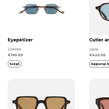
ha
più
varianti.
Le
opzioni
possono
Eyepetizer
Cutler a
essere
COPPER
GR06
scelte
€
190.00
€
420.00
nella
Scegli
Aggiungi A
pagina
del
prodotto