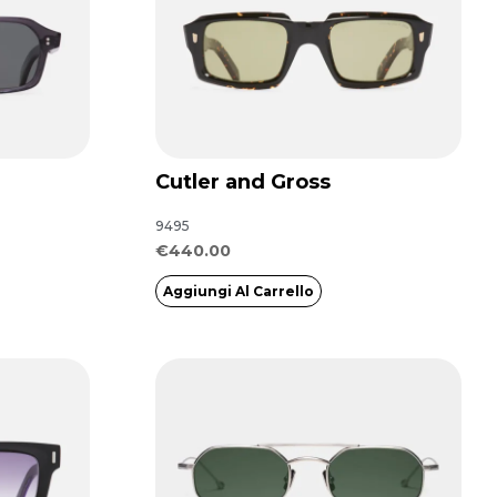
Cutler and Gross
9495
€
440.00
Aggiungi Al Carrello
Questo
prodotto
ha
più