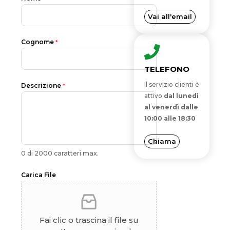
I
T
Vai all'email
E
Cognome
*
D
S
TELEFONO
T
Il servizio clienti è
A
Descrizione
*
attivo
dal lunedì
T
al venerdì dalle
E
10:00 alle 18:30
S
+
Chiama
0 di 2000 caratteri max.
1
Carica File
Fai clic o trascina il file su