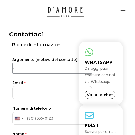
Vai
Main
al
Men
contenuto
Contattaci
Richiedi informazioni
Argomento (motivo del contatto)
WHATSAPP
Da oggi puoi
chattare con noi
via Whatsapp.
Email
*
Vai alla chat
Numero di telefono
U
EMAIL
N
Scrivici per email.
Nome
*