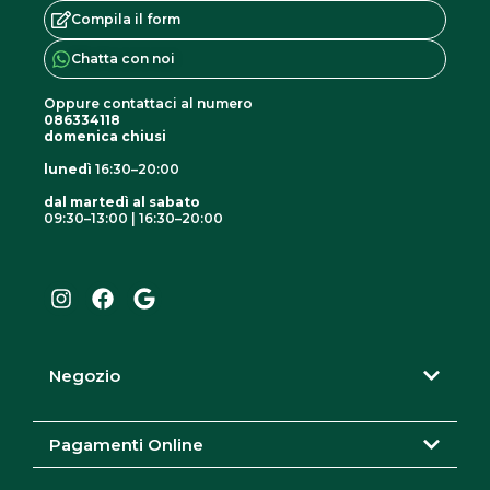
Compila il form
Chatta con noi
Oppure contattaci al numero
086334118
domenica chiusi
lunedì
16:30–20:00
dal martedì al sabato
09:30–13:00 | 16:30–20:00
I
F
G
n
a
o
s
c
o
t
e
g
a
b
l
g
o
e
r
o
Negozio
a
k
m
Pagamenti Online