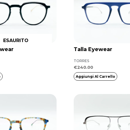
ESAURITO
ewear
Talla Eyewear
TORRES
€
240.00
o
Aggiungi Al Carrello
Questo
prodotto
ha
più