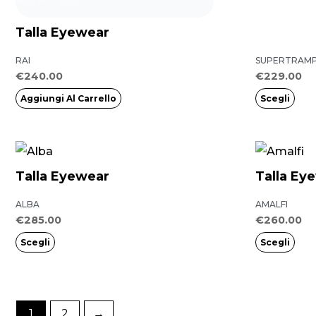
opzioni
possono
Talla Eyewear
essere
RAI
SUPERTRAM
scelte
€
240.00
€
229.00
nella
Aggiungi Al Carrello
Scegli
pagina
del
prodotto
Questo
Questo
prodotto
prodotto
Talla Eyewear
Talla Ey
ha
ha
ALBA
AMALFI
più
più
€
285.00
€
260.00
varianti.
varianti.
Scegli
Scegli
Le
Le
opzioni
opzioni
possono
possono
1
2
→
essere
essere