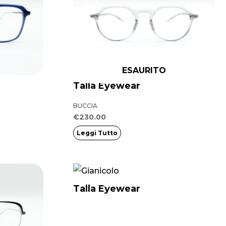
ESAURITO
Talla Eyewear
BUCCIA
€
230.00
Leggi Tutto
Questo
prodotto
Talla Eyewear
ha
più