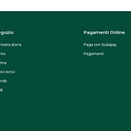
gozio
Pagamenti Online
nostra storia
Paga con Scalapay
omo
Pagamenti
nna
vi Arrivi
ands
di