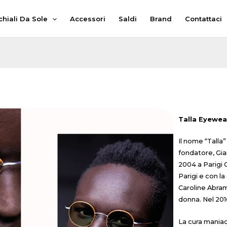
hiali Da Sole
Accessori
Saldi
Brand
Contattaci
Talla Eyewea
Il nome “Talla
fondatore, Gia
2004 a Parigi C
Parigi e con la
Caroline Abram
donna. Nel 201
La cura maniac