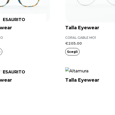
varianti.
Le
opzioni
ESAURITO
possono
ewear
Talla Eyewear
essere
IO
CORAL GABLE MO1
scelte
€
205.00
nella
o
Scegli
pagina
del
prodotto
ESAURITO
ewear
Talla Eyewear