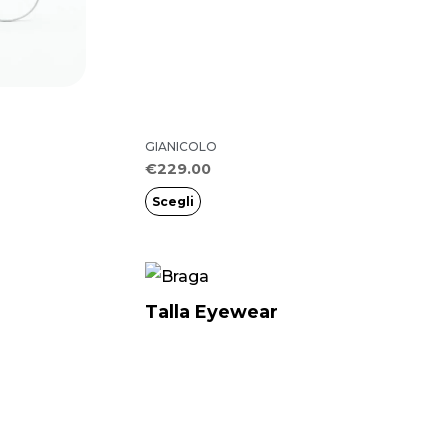
varianti.
Le
opzioni
possono
essere
GIANICOLO
scelte
€
229.00
nella
Scegli
pagina
del
prodotto
Talla Eyewear