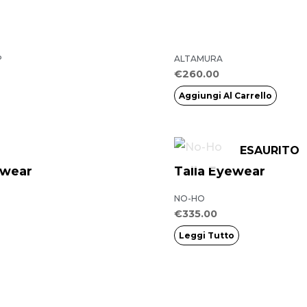
P
ALTAMURA
€
260.00
Aggiungi Al Carrello
ESAURITO
ewear
Talla Eyewear
NO-HO
€
335.00
Leggi Tutto