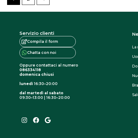
scelte
scelte
nella
nella
pagina
pagina
Servizio clienti
Ne
del
del
Compila il form
prodotto
prodotto
La 
Chatta con noi
U
Oppure contattaci al numero
Do
086334118
domenica chiusi
Nuo
lunedì
16:30–20:00
Br
dal martedì al sabato
Sal
09:30–13:00 | 16:30–20:00
I
F
G
n
a
o
s
c
o
t
e
g
a
b
l
g
o
e