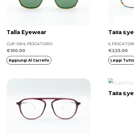
Talla Eyewear
Talla Ey
CLIP-ON IL PESCATORIO
IL PESCATOR
€
100.00
€
225.00
Aggiungi Al Carrello
Leggi Tutt
Questo
prodotto
Talla Ey
ha
più
varianti.
Le