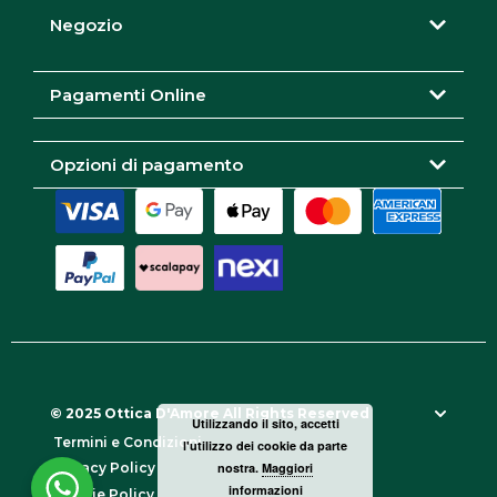
r
o
Negozio
a
k
m
Pagamenti Online
Opzioni di pagamento
© 2025 Ottica D'Amore All Rights Reserved
Utilizzando il sito, accetti
Termini e Condizioni
l'utilizzo dei cookie da parte
nostra.
Maggiori
Privacy Policy
informazioni
Cookie Policy