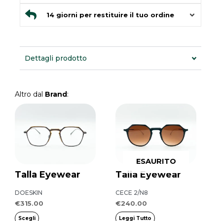
14 giorni per restituire il tuo ordine
Dettagli prodotto
Altro dal
Brand
:
Questo
prodotto
ha
più
ESAURITO
varianti.
Talla Eyewear
Talla Eyewear
Le
opzioni
DOESKIN
CECE 2/N8
possono
€
315.00
€
240.00
essere
Scegli
Leggi Tutto