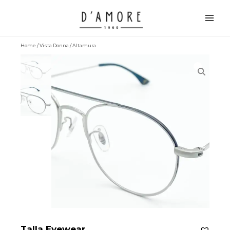
Vai
Main
al
Men
contenuto
Home
/
Vista Donna
/ Altamura
Talla Eyewear