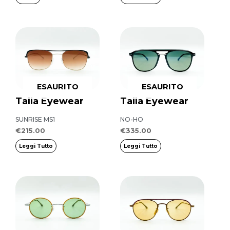
scelte
nella
pagina
del
prodotto
ESAURITO
ESAURITO
Talla Eyewear
Talla Eyewear
SUNRISE MS1
NO-HO
€
215.00
€
335.00
Leggi Tutto
Leggi Tutto
Questo
Questo
prodotto
prodotto
ha
ha
più
più