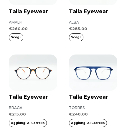
varianti.
varianti.
Talla Eyewear
Talla Eyewear
Le
Le
opzioni
opzioni
AMALFI
ALBA
possono
possono
€
260.00
€
285.00
essere
essere
Scegli
Scegli
scelte
scelte
nella
nella
pagina
pagina
del
del
prodotto
prodotto
Talla Eyewear
Talla Eyewear
BRAGA
TORRES
€
215.00
€
240.00
Aggiungi Al Carrello
Aggiungi Al Carrello