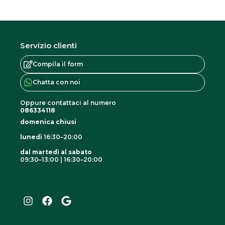
Servizio clienti
Compila il form
Chatta con noi
Oppure contattaci al numero
086334118
domenica chiusi
lunedì
16:30–20:00
dal martedì al sabato
09:30–13:00 | 16:30–20:00
I
F
G
n
a
o
s
c
o
t
e
g
a
b
l
g
o
e