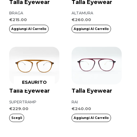
Talla Eyewear
Talla Eyewear
BRAGA
ALTAMURA
€
215.00
€
260.00
Aggiungi Al Carrello
Aggiungi Al Carrello
Questo
prodotto
ha
più
ESAURITO
varianti.
Talla Eyewear
Talla Eyewear
Le
opzioni
SUPERTRAMP
RAI
possono
€
229.00
€
240.00
essere
Scegli
Aggiungi Al Carrello
scelte
nella