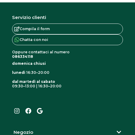
Servizio clienti
Compila il form
Chatta con noi
Oppure contattaci al numero
086334118
domenica chiusi
lunedì
16:30–20:00
dal martedì al sabato
09:30–13:00 | 16:30–20:00
I
F
G
n
a
o
s
c
o
t
e
g
a
b
l
g
o
e
r
o
Negozio