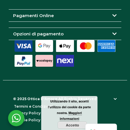
a
k
m
Pagamenti Online
Opzioni di pagamento
© 2025 Ottica D'Amore All Rights Reserved
Utilizzando il sito, accetti
Termini e Condizioni
l'utilizzo dei cookie da parte
nostra.
Maggiori
Privacy Policy
informazioni
Cookie Policy
Accetto