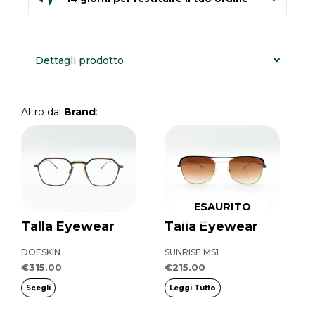
Dettagli prodotto
Altro dal
Brand
:
Questo
prodotto
ha
più
ESAURITO
varianti.
Talla Eyewear
Talla Eyewear
Le
opzioni
DOESKIN
SUNRISE MS1
possono
€
315.00
€
215.00
essere
Scegli
Leggi Tutto
scelte