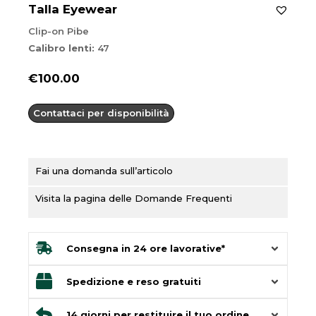
Talla Eyewear
Clip-on Pibe
Calibro lenti:
47
€
100.00
Contattaci per disponibilità
Fai una domanda sull’articolo
Visita la pagina delle Domande Frequenti
Consegna in 24 ore lavorative*
Spedizione e reso gratuiti
14 giorni per restituire il tuo ordine