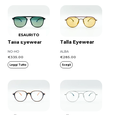
nella
Questo
pagina
prodotto
del
ha
prodotto
più
ESAURITO
varianti.
Talla Eyewear
Talla Eyewear
Le
opzioni
NO-HO
ALBA
possono
€
335.00
€
285.00
essere
Leggi Tutto
Scegli
scelte
nella
pagina
del
prodotto