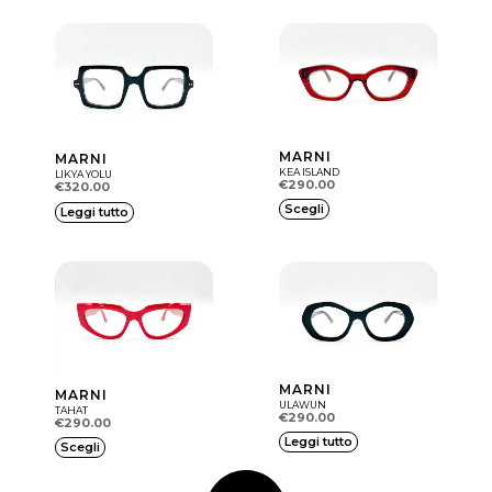
MARNI
MARNI
KEA ISLAND
LIKYA YOLU
€
290.00
€
320.00
Q
Scegli
Leggi tutto
u
e
s
t
o
p
MARNI
MARNI
r
ULAWUN
TAHAT
€
290.00
€
290.00
o
Q
Leggi tutto
Scegli
d
u