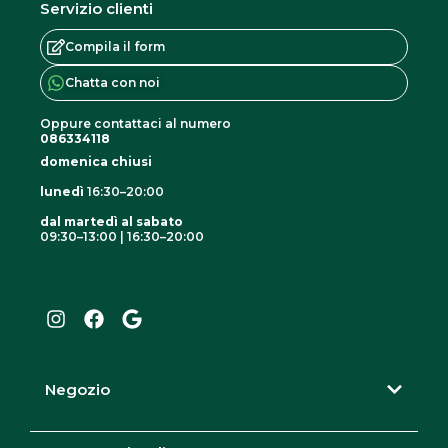
Servizio clienti
.
v
L
a
Compila il form
e
r
Chatta con noi
o
i
p
Oppure contattaci al numero
a
086334118
z
n
domenica chiusi
i
t
lunedì
16:30–20:00
o
i
dal martedì al sabato
n
.
09:30–13:00 | 16:30–20:00
I
F
G
i
L
n
a
o
p
e
s
c
o
o
o
t
e
g
a
b
l
s
p
g
o
e
s
z
r
o
Negozio
o
i
a
k
m
n
o
o