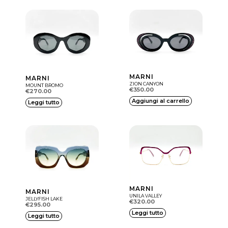
MARNI
MARNI
ZION CANYON
MOUNT BROMO
€
350.00
€
270.00
Aggiungi al carrello
Leggi tutto
MARNI
MARNI
UNILA VALLEY
JELLYFISH LAKE
€
320.00
€
295.00
Leggi tutto
Leggi tutto