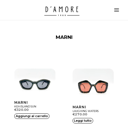
Vai
Main
al
Men
contenuto
MARNI
MARNI
KEA ISLAND SUN
MARNI
€
320.00
LAUGHING WATERS
€
270.00
Aggiungi al carrello
Leggi tutto