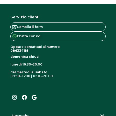
Servizio clienti
Compila il form
Chatta con noi
Oppure contattaci al numero
086334118
domenica chiusi
lunedì
16:30–20:00
dal martedì al sabato
09:30–13:00 | 16:30–20:00
I
F
G
n
a
o
s
c
o
t
e
g
a
b
l
g
o
e
r
o
Negozio