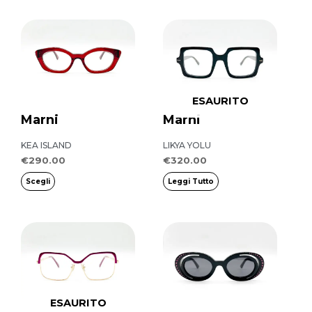
nella
Questo
pagina
prodotto
del
ha
prodotto
più
ESAURITO
varianti.
Marni
Marni
Le
opzioni
KEA ISLAND
LIKYA YOLU
possono
€
290.00
€
320.00
essere
Scegli
Leggi Tutto
scelte
nella
pagina
del
prodotto
ESAURITO