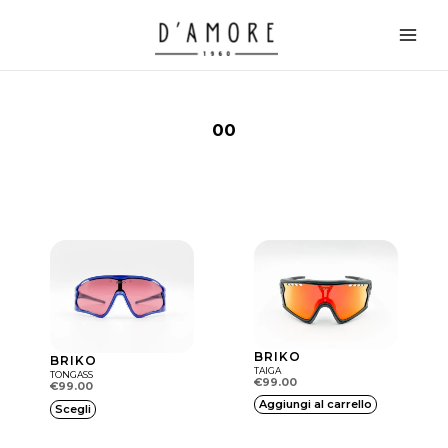
Vai
Main
al
Men
contenuto
00
BRIKO
BRIKO
TAIGA
TONGASS
€
99.00
€
99.00
Q
Aggiungi al carrello
Scegli
u