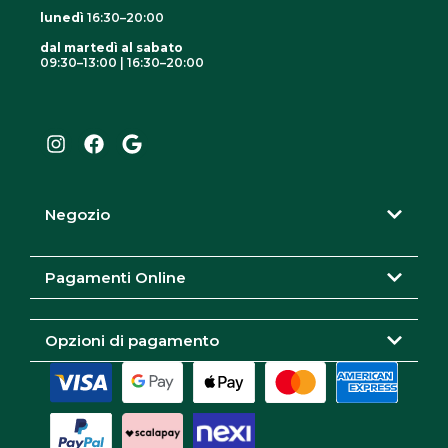
lunedì
16:30–20:00
dal martedì al sabato
09:30–13:00 | 16:30–20:00
I
F
G
n
a
o
s
c
o
t
e
g
a
b
l
g
o
e
r
o
Negozio
a
k
m
Pagamenti Online
Opzioni di pagamento