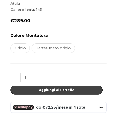
Attila
Calibro lenti:
143
€
289.00
Attila
Colore Montatura
quantità
Grigio
Tartarugato grigio
Aggiungi Al Carrello