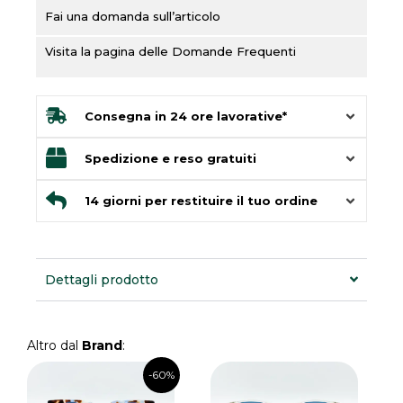
Fai una domanda sull’articolo
Visita la pagina delle Domande Frequenti
Consegna in 24 ore lavorative*
Spedizione e reso gratuiti
14 giorni per restituire il tuo ordine
Dettagli prodotto
Altro dal
Brand
:
Il
Il
Questo
-60%
prezzo
prezzo
prodotto
originale
attuale