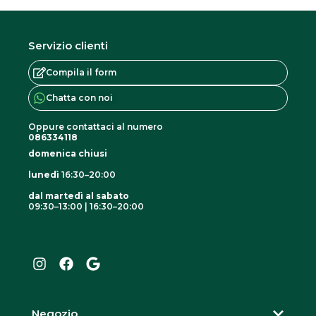
Servizio clienti
Compila il form
Chatta con noi
Oppure contattaci al numero
086334118
domenica chiusi
lunedì
16:30–20:00
dal martedì al sabato
09:30–13:00 | 16:30–20:00
I
F
G
n
a
o
s
c
o
t
e
g
a
b
l
g
o
e
r
o
Negozio