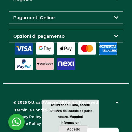
a
k
m
Pagamenti Online
Opzioni di pagamento
© 2025 Ottica D'Amore All Rights Reserved
Utilizzando il sito, accetti
Termini e Condizioni
l'utilizzo dei cookie da parte
nostra.
Maggiori
Privacy Policy
informazioni
Cookie Policy
Accetto