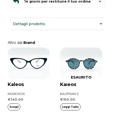
14 giorni per restituire il tuo ordine
Dettagli prodotto
Altro dal
Brand
:
Questo
prodotto
ha
più
ESAURITO
varianti.
Kaleos
Kaleos
Le
opzioni
MUNDSON
KAUFMAN S
possono
€
140.00
€
150.00
essere
Scegli
Leggi Tutto
scelte