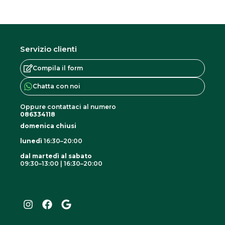
Servizio clienti
Compila il form
Chatta con noi
Oppure contattaci al numero
086334118
domenica chiusi
lunedì
16:30–20:00
dal martedì al sabato
09:30–13:00 | 16:30–20:00
I
F
G
n
a
o
s
c
o
t
e
g
a
b
l