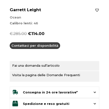
Garrett Leight
Ocean
Calibro lenti:
46
Il
Il
€
285.00
€
114.00
prezzo
prezzo
Contattaci per disponibilità
originale
attuale
era:
è:
€285.00.
€114.00.
Fai una domanda sull’articolo
Visita la pagina delle Domande Frequenti
Consegna in 24 ore lavorative*
Spedizione e reso gratuiti