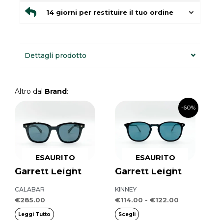
14 giorni per restituire il tuo ordine
Dettagli prodotto
Altro dal
Brand
:
Fascia
Questo
-60%
di
prodotto
prezzo:
da
ha
€114.00
più
a
€122.00
ESAURITO
ESAURITO
varianti.
Garrett Leight
Garrett Leight
Le
opzioni
CALABAR
KINNEY
possono
€
285.00
€
114.00
-
€
122.00
essere
Leggi Tutto
Scegli