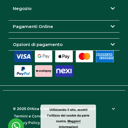
g
o
e
r
o
Negozio
a
k
m
Pagamenti Online
Opzioni di pagamento
© 2025 Ottica D'Amore All Rights Reserved
Utilizzando il sito, accetti
l'utilizzo dei cookie da parte
Termini e Condizioni
nostra.
Maggiori
Privacy Policy
informazioni