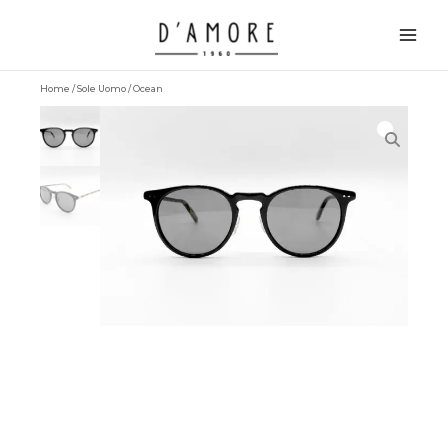
Vai
Main
al
Men
contenuto
Home
/
Sole Uomo
/ Ocean