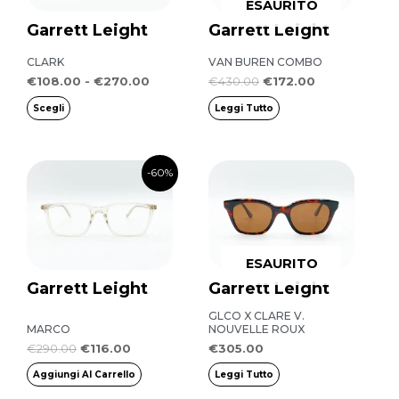
ESAURITO
varianti.
Garrett Leight
Garrett Leight
Le
opzioni
CLARK
VAN BUREN COMBO
possono
€
108.00
-
€
270.00
€
430.00
€
172.00
essere
Scegli
Leggi Tutto
scelte
nella
Il
Il
-60%
pagina
prezzo
prezzo
originale
attuale
del
era:
è:
prodotto
€290.00.
€116.00.
ESAURITO
Garrett Leight
Garrett Leight
GLCO X CLARE V.
MARCO
NOUVELLE ROUX
€
290.00
€
116.00
€
305.00
Aggiungi Al Carrello
Leggi Tutto