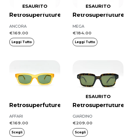
ESAURITO
ESAURITO
Retrosuperfuture
Retrosuperfuture
ANCORA
MEGA
€
169.00
€
184.00
Leggi Tutto
Leggi Tutto
Questo
Questo
prodotto
prodotto
ha
ha
più
più
ESAURITO
varianti.
varianti.
Retrosuperfuture
Retrosuperfuture
Le
Le
opzioni
opzioni
AFFARI
GIARDINO
possono
possono
€
169.00
€
209.00
essere
essere
Scegli
Scegli