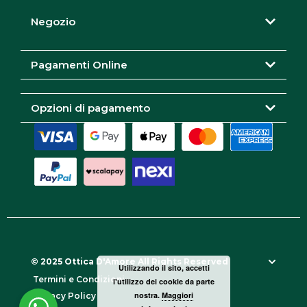
g
o
e
r
o
Negozio
a
k
m
Pagamenti Online
Opzioni di pagamento
© 2025 Ottica D'Amore All Rights Reserved
Utilizzando il sito, accetti
Termini e Condizioni
l'utilizzo dei cookie da parte
nostra.
Maggiori
Privacy Policy