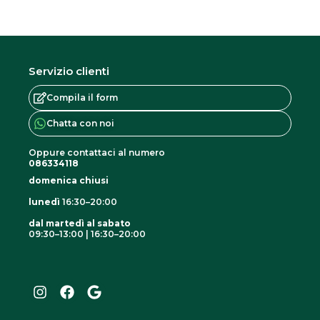
Servizio clienti
Compila il form
Chatta con noi
Oppure contattaci al numero
086334118
domenica chiusi
lunedì
16:30–20:00
dal martedì al sabato
09:30–13:00 | 16:30–20:00
I
F
G
n
a
o
s
c
o
t
e
g
a
b
l