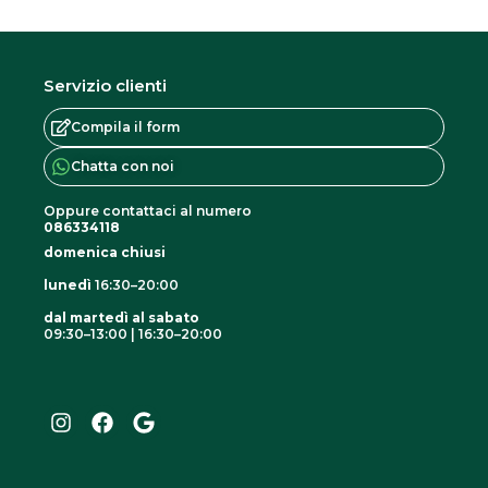
Servizio clienti
Compila il form
Chatta con noi
Oppure contattaci al numero
086334118
domenica chiusi
lunedì
16:30–20:00
dal martedì al sabato
09:30–13:00 | 16:30–20:00
I
F
G
n
a
o
s
c
o
t
e
g
a
b
l
g
o
e