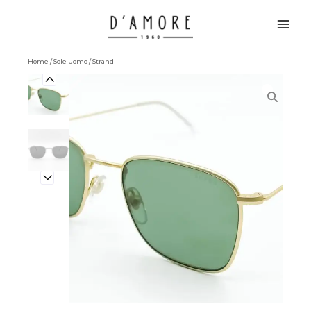
Vai
Main
al
Men
contenuto
Home
/
Sole Uomo
/ Strand