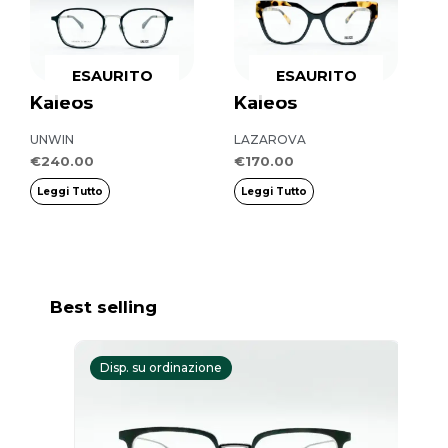
ESAURITO
ESAURITO
Kaleos
Kaleos
UNWIN
LAZAROVA
€
240.00
€
170.00
Leggi Tutto
Leggi Tutto
Best selling
Il
Il
prezzo
prezzo
Disp. su ordinazione
S
originale
attuale
era:
è:
€375.00.
€187.50.