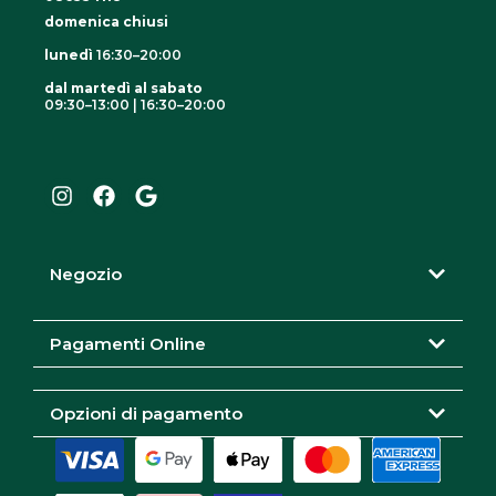
domenica chiusi
lunedì
16:30–20:00
dal martedì al sabato
09:30–13:00 | 16:30–20:00
I
F
G
n
a
o
s
c
o
t
e
g
a
b
l
g
o
e
r
o
Negozio
a
k
m
Pagamenti Online
Opzioni di pagamento