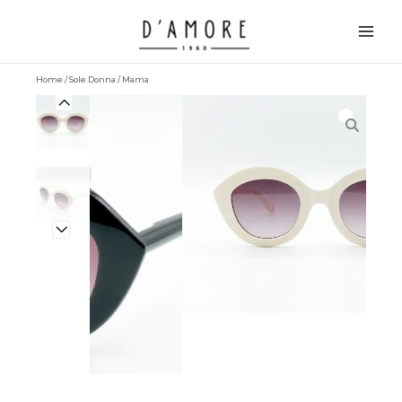
Vai
Main
al
Men
contenuto
Home
/
Sole Donna
/ Mama