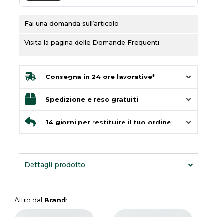
Fai una domanda sull’articolo
Visita la pagina delle Domande Frequenti
Consegna in 24 ore lavorative*
Spedizione e reso gratuiti
14 giorni per restituire il tuo ordine
Dettagli prodotto
Altro dal
Brand
:
Questo