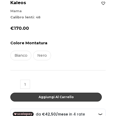
Kaleos
Mama
Calibro lenti:
48
€
170.00
Mama
Colore Montatura
quantità
Bianco
Nero
Aggiungi Al Carrello