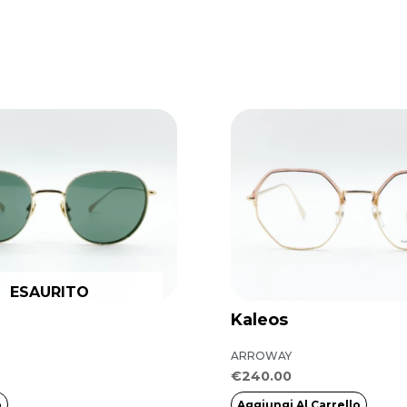
ESAURITO
Kaleos
ARROWAY
€
240.00
o
Aggiungi Al Carrello