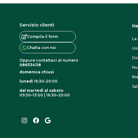
Servizio clienti
Ne
Compila il form
La 
Chatta con noi
U
Do
Oppure contattaci al numero
086334118
Nuo
domenica chiusi
Br
lunedì
16:30–20:00
Sal
dal martedì al sabato
09:30–13:00 | 16:30–20:00
I
F
G
n
a
o
s
c
o
t
e
g
a
b
l
g
o
e