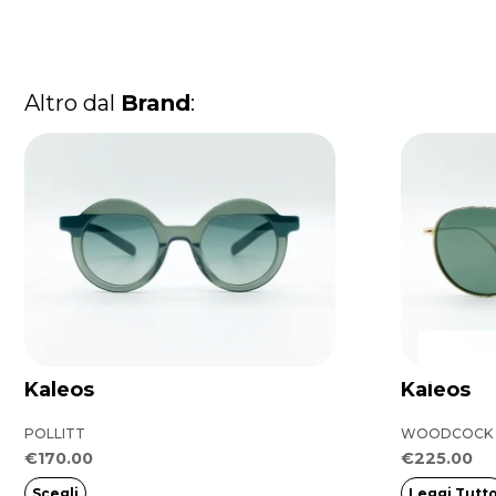
Altro dal
Brand
:
Questo
prodotto
ha
più
varianti.
Le
opzioni
possono
Kaleos
Kaleos
essere
POLLITT
WOODCOCK
scelte
€
170.00
€
225.00
nella
Scegli
Leggi Tutt