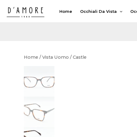
Vai
Home
Occhiali Da Vista
Occ
al
contenuto
Home
/
Vista Uomo
/ Castle