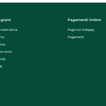
gozio
Pagamenti Online
nostra storia
Paga con Scalapay
omo
Pagamenti
nna
vi Arrivi
ands
di