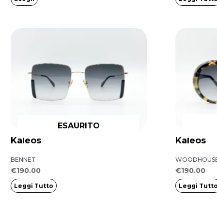
pagina
del
prodotto
ESAURITO
Kaleos
Kaleos
BENNET
WOODHOUS
€
190.00
€
190.00
Leggi Tutto
Leggi Tutt