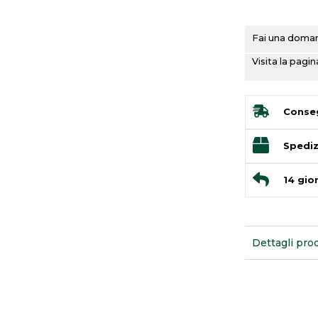
Fai una domand
Visita la pag
Conseg
Spediz
14 gior
Dettagli pro