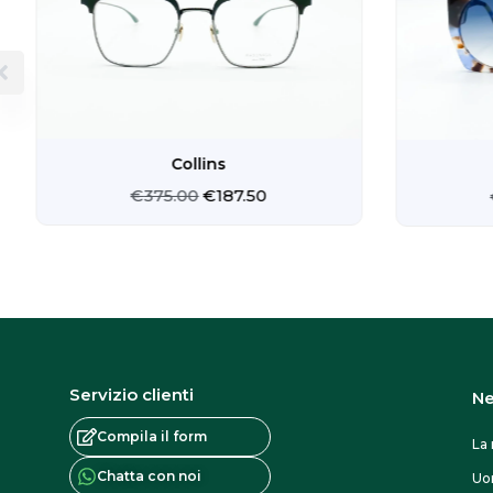
€375.00.
€187.50.
Collins
€
375.00
€
187.50
Servizio clienti
Ne
Compila il form
La 
Chatta con noi
U