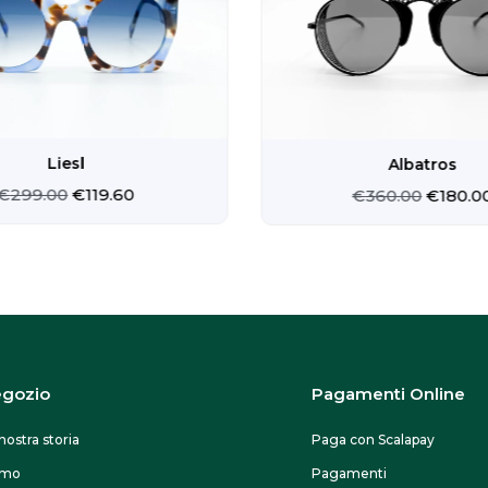
€299.00.
€119.60.
€360.0
Liesl
Albatros
€
299.00
€
119.60
€
360.00
€
180.0
gozio
Pagamenti Online
nostra storia
Paga con Scalapay
omo
Pagamenti