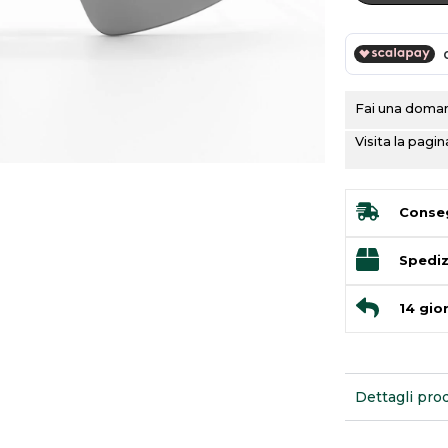
Fai una domand
Visita la pag
Conseg
Spediz
14 gior
Dettagli pro