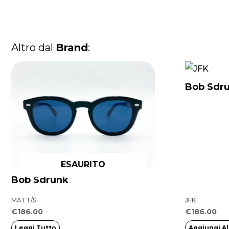
Altro dal
Brand
:
Bob Sdr
ESAURITO
Bob Sdrunk
MATT/S
JFK
€
186.00
€
186.00
Leggi Tutto
Aggiungi Al