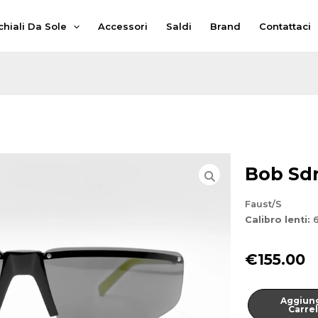
hiali Da Sole
Accessori
Saldi
Brand
Contattaci
Bob Sd
Faust/S
Calibro lenti:
6
€
155.00
Faust/S
Aggiung
quantità
Carrel