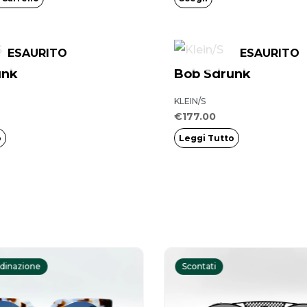
pagina
del
prodotto
ESAURITO
ESAURITO
unk
Bob Sdrunk
KLEIN/S
€
177.00
o
Leggi Tutto
Il
Il
Il
prezzo
prezzo
prezzo
rdinazione
Scontati
originale
attuale
origina
era:
è:
era: