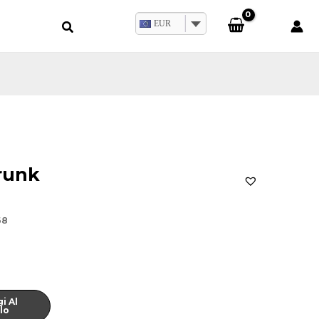
EUR
runk
8
i Al
lo