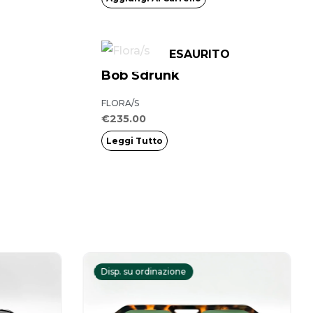
ESAURITO
Bob Sdrunk
FLORA/S
€
235.00
Leggi Tutto
Il
prezzo
Disp. su ordinazione
le
attuale
è: