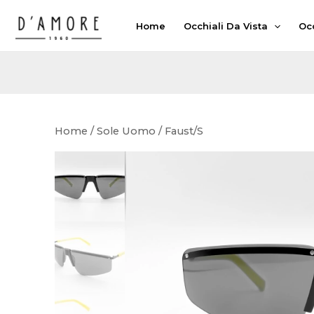
Vai
Home
Occhiali Da Vista
Occ
al
contenuto
Home
/
Sole Uomo
/ Faust/S