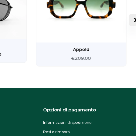
0.
€180.00.
Appold
0
€
209.00
Opzioni di pagamento
Informazioni di spedizione
Resi e rimborsi