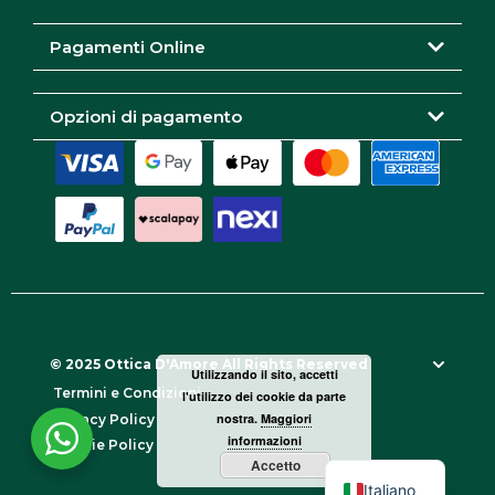
m
Pagamenti Online
Opzioni di pagamento
© 2025 Ottica D'Amore All Rights Reserved
Utilizzando il sito, accetti
Termini e Condizioni
l'utilizzo dei cookie da parte
nostra.
Maggiori
Privacy Policy
informazioni
Cookie Policy
Accetto
Italiano