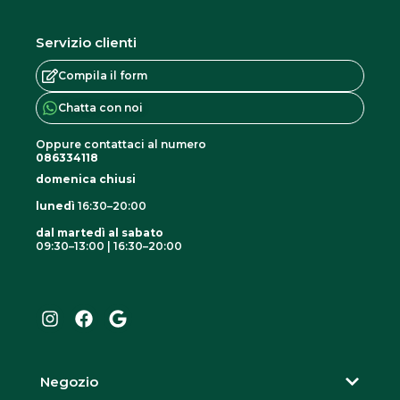
Servizio clienti
Compila il form
Chatta con noi
Oppure contattaci al numero
086334118
domenica chiusi
lunedì
16:30–20:00
dal martedì al sabato
09:30–13:00 | 16:30–20:00
I
F
G
n
a
o
s
c
o
t
e
g
a
b
l
g
o
e
r
o
Negozio
a
k