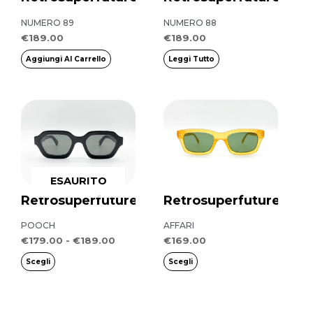
NUMERO 89
NUMERO 88
€
189.00
€
189.00
Aggiungi Al Carrello
Leggi Tutto
Fascia
Questo
Questo
di
prodotto
prodotto
prezzo:
da
ha
ha
€179.00
più
a
più
€189.00
ESAURITO
varianti.
varianti.
Retrosuperfuture
Retrosuperfuture
Le
Le
opzioni
opzioni
POOCH
AFFARI
possono
possono
€
179.00
-
€
189.00
€
169.00
essere
essere
Scegli
Scegli
scelte
scelte
nella
nella