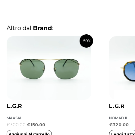
Altro dal
Brand
:
Il
Il
-50%
prezzo
prezzo
originale
attuale
era:
è:
€300.00.
€150.00.
L.G.R
L.G.R
MAASAI
NOMAD II
€
300.00
€
150.00
€
320.00
Aggiungi Al Carrello
Leggi Tutt