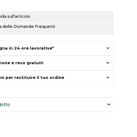
era:
è:
€270.00.
€135.00.
a sull’articolo
ina delle Domande Frequenti
na in 24 ore lavorative*
ione e reso gratuiti
ni per restituire il tuo ordine
dotto