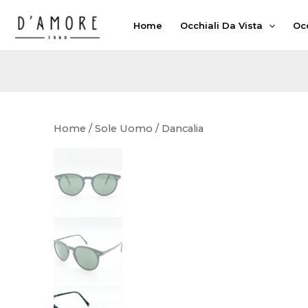
Vai
Home
Occhiali Da Vista
Occ
al
contenuto
Home
/
Sole Uomo
/ Dancalia