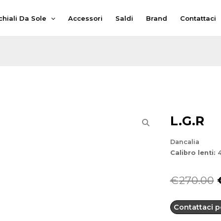
hiali Da Sole
Accessori
Saldi
Brand
Contattaci
L.G.R
Dancalia
Calibro lenti:
4
I
€
270.00
Contattaci pe