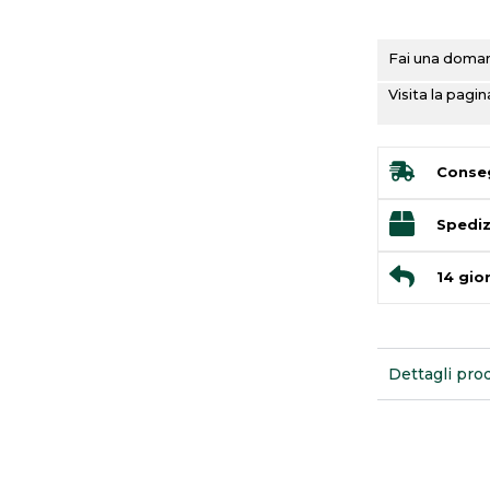
Fai una domand
Visita la pag
Conseg
Spediz
14 gior
Dettagli pro