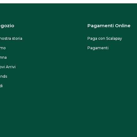
gozio
Pagamenti Online
nostra storia
Paga con Scalapay
omo
Pagamenti
nna
vi Arrivi
ands
di