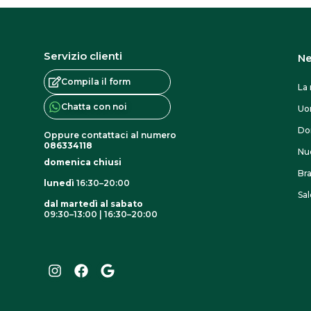
Servizio clienti
Ne
Compila il form
La 
Chatta con noi
U
Do
Oppure contattaci al numero
086334118
Nuo
domenica chiusi
Br
lunedì
16:30–20:00
Sal
dal martedì al sabato
09:30–13:00 | 16:30–20:00
I
F
G
n
a
o
s
c
o
t
e
g
a
b
l
g
o
e