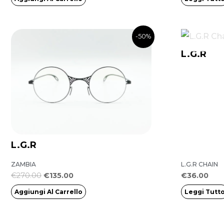
Il
Il
-50%
prezzo
prezzo
originale
attuale
L.G.R
era:
è:
€270.00.
€135.00.
L.G.R
ZAMBIA
L.G.R CHAIN
€
270.00
€
135.00
€
36.00
Aggiungi Al Carrello
Leggi Tutt