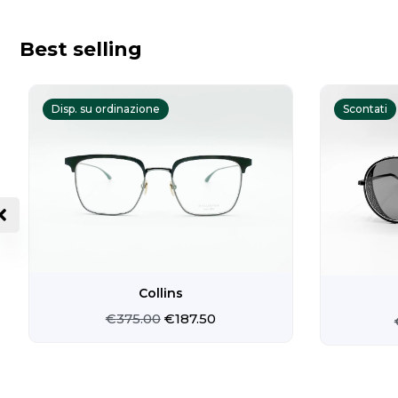
Best selling
Il
Il
prezzo
prezzo
Disp. su ordinazione
Scontati
originale
attuale
era:
è:
€375.00.
€187.50.
Collins
€
375.00
€
187.50