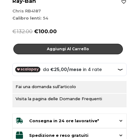
Ray-Ban
Chris RB4187
Calibro lenti:
54
Il
Il
€
132.00
€
100.00
prezzo
prezzo
Chris
originale
attuale
Aggiungi Al Carrello
RB4187
era:
è:
quantità
€132.00.
€100.00.
Fai una domanda sull’articolo
Visita la pagina delle Domande Frequenti
Consegna in 24 ore lavorative*
Spedizione e reso gratuiti