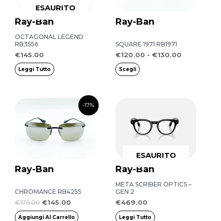
€130.00
ESAURITO
varianti.
Ray-Ban
Ray-Ban
Le
opzioni
OCTAGONAL LEGEND
RB3556
SQUARE 1971 RB1971
possono
€
145.00
€
120.00
-
€
130.00
essere
Leggi Tutto
Scegli
scelte
nella
Il
Il
pagina
-17%
prezzo
prezzo
del
originale
attuale
era:
è:
prodotto
€175.00.
€145.00.
ESAURITO
Ray-Ban
Ray-Ban
META SCRIBER OPTICS –
CHROMANCE RB4255
GEN 2
€
175.00
€
145.00
€
469.00
Aggiungi Al Carrello
Leggi Tutto