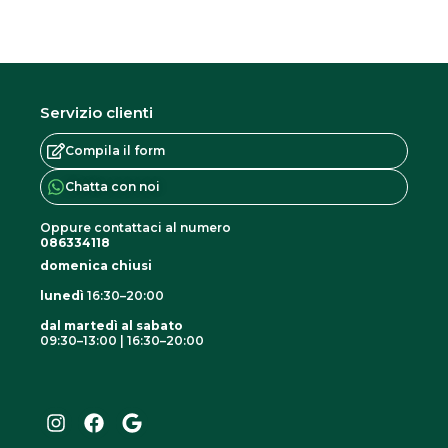
Servizio clienti
Compila il form
Chatta con noi
Oppure contattaci al numero
086334118
domenica chiusi
lunedì
16:30–20:00
dal martedì al sabato
09:30–13:00 | 16:30–20:00
I
F
G
n
a
o
s
c
o
t
e
g
a
b
l