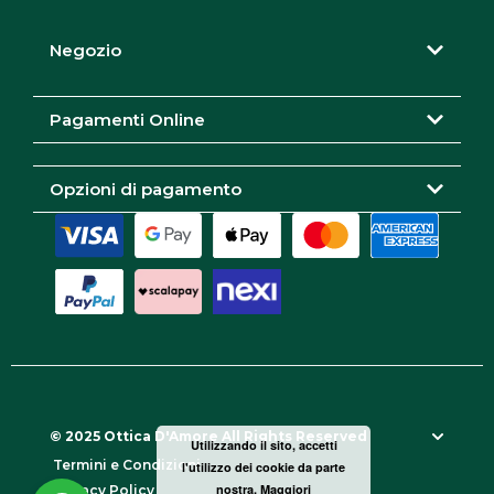
g
o
e
r
o
Negozio
a
k
m
Pagamenti Online
Opzioni di pagamento
© 2025 Ottica D'Amore All Rights Reserved
Utilizzando il sito, accetti
Termini e Condizioni
l'utilizzo dei cookie da parte
nostra.
Maggiori
Privacy Policy