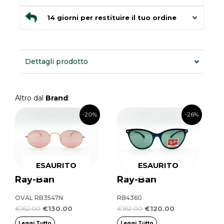
14 giorni per restituire il tuo ordine
Dettagli prodotto
Altro dal
Brand
:
Il
Il
Il
Il
-20%
-26%
prezzo
prezzo
prezzo
prezzo
originale
attuale
originale
attuale
era:
è:
era:
è:
€162.00.
€130.00.
€162.00.
€120.00.
ESAURITO
ESAURITO
Ray-Ban
Ray-Ban
OVAL RB3547N
RB4360
€
162.00
€
130.00
€
162.00
€
120.00
Leggi Tutto
Leggi Tutto