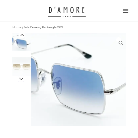
Vai
Main
al
Men
contenuto
Home
/
Sole Donna
/ Rectangle 1969