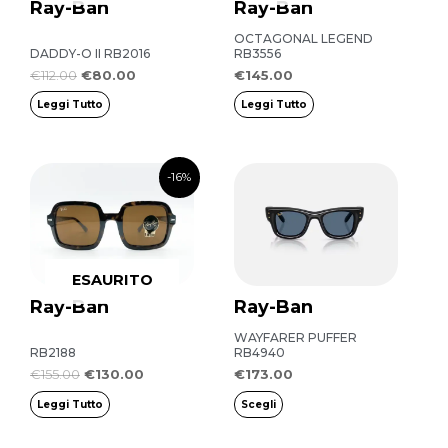
Ray-Ban
Ray-Ban
OCTAGONAL LEGEND
DADDY-O II RB2016
RB3556
€
112.00
€
80.00
€
145.00
Leggi Tutto
Leggi Tutto
Il
Il
Questo
-16%
prezzo
prezzo
prodotto
originale
attuale
era:
è:
ha
€155.00.
€130.00.
più
ESAURITO
varianti.
Ray-Ban
Ray-Ban
Le
opzioni
WAYFARER PUFFER
RB2188
RB4940
possono
€
155.00
€
130.00
€
173.00
essere
Leggi Tutto
Scegli
scelte
nella