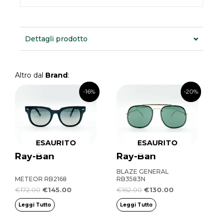
Dettagli prodotto
Altro dal
Brand
:
Il
Il
Il
Il
-16%
-20%
prezzo
prezzo
prezzo
prezzo
originale
attuale
originale
attuale
era:
è:
era:
è:
€172.00.
€145.00.
€162.00.
€130.00.
ESAURITO
ESAURITO
Ray-Ban
Ray-Ban
BLAZE GENERAL
METEOR RB2168
RB3583N
€
172.00
€
145.00
€
162.00
€
130.00
Leggi Tutto
Leggi Tutto