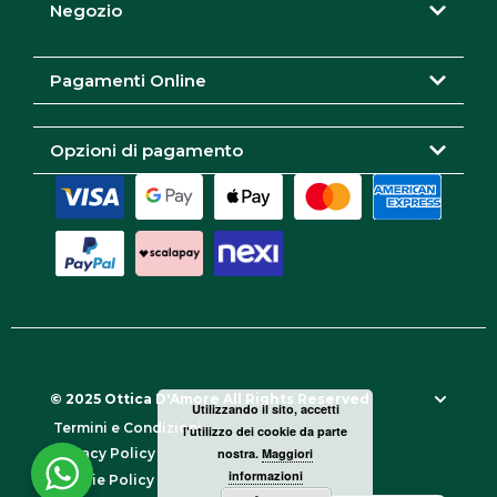
r
o
Negozio
a
k
m
Pagamenti Online
Opzioni di pagamento
© 2025 Ottica D'Amore All Rights Reserved
Utilizzando il sito, accetti
Termini e Condizioni
l'utilizzo dei cookie da parte
nostra.
Maggiori
Privacy Policy
informazioni
Cookie Policy