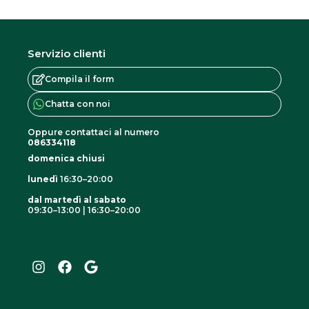
Servizio clienti
Compila il form
Chatta con noi
Oppure contattaci al numero
086334118
domenica chiusi
lunedì
16:30–20:00
dal martedì al sabato
09:30–13:00 | 16:30–20:00
I
F
G
n
a
o
s
c
o
t
e
g
a
b
l
g
o
e