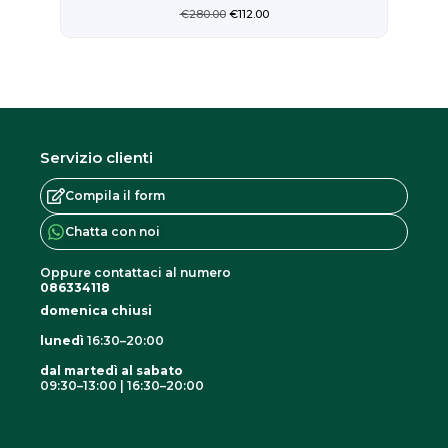
€
280.00
€
112.00
Servizio clienti
Compila il form
Chatta con noi
Oppure contattaci al numero
086334118
domenica chiusi
lunedì
16:30–20:00
dal martedì al sabato
09:30–13:00 | 16:30–20:00
I
F
G
n
a
o