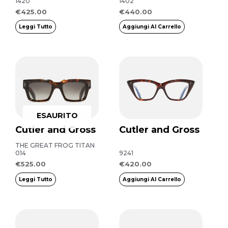
1420
1402
€
425.00
€
440.00
Leggi Tutto
Aggiungi Al Carrello
ESAURITO
Cutler and Gross
Cutler and Gross
THE GREAT FROG TITAN
014
9241
€
525.00
€
420.00
Leggi Tutto
Aggiungi Al Carrello
Questo
Questo