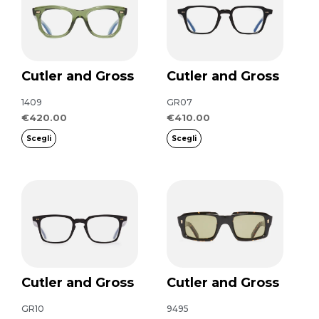
prodotto
prodotto
ha
ha
più
più
varianti.
varianti.
Cutler and Gross
Cutler and Gross
Le
Le
opzioni
opzioni
1409
GR07
possono
possono
€
420.00
€
410.00
essere
essere
Scegli
Scegli
scelte
scelte
nella
nella
pagina
pagina
del
del
prodotto
prodotto
Cutler and Gross
Cutler and Gross
GR10
9495