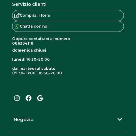
Servizio clienti
Compila il form
Chatta con noi
Oppure contattaci al numero
086334118
domenica chiusi
lunedì
16:30–20:00
dal martedì al sabato
09:30–13:00 | 16:30–20:00
I
F
G
n
a
o
s
c
o
t
e
g
a
b
l
g
o
e
r
o
Negozio
a
k
m