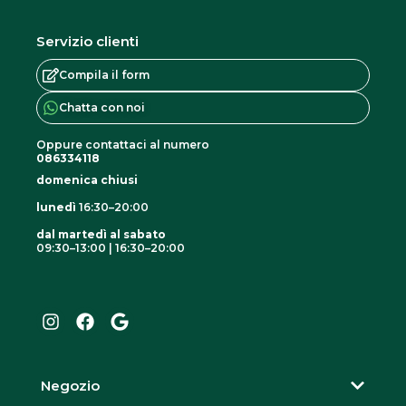
Servizio clienti
Compila il form
Chatta con noi
Oppure contattaci al numero
086334118
domenica chiusi
lunedì
16:30–20:00
dal martedì al sabato
09:30–13:00 | 16:30–20:00
I
F
G
n
a
o
s
c
o
t
e
g
a
b
l
g
o
e
r
o
Negozio
a
k