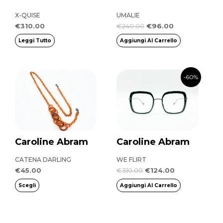
X-QUISE
UMALIE
€
310.00
€
240.00
€
96.00
Leggi Tutto
Aggiungi Al Carrello
Il
Il
Questo
-60%
prezzo
prezzo
prodotto
originale
attuale
era:
è:
ha
€310.00.
€124.00.
più
varianti.
Caroline Abram
Caroline Abram
Le
opzioni
CATENA DARLING
WE FLIRT
possono
€
45.00
€
310.00
€
124.00
essere
Scegli
Aggiungi Al Carrello
scelte
nella