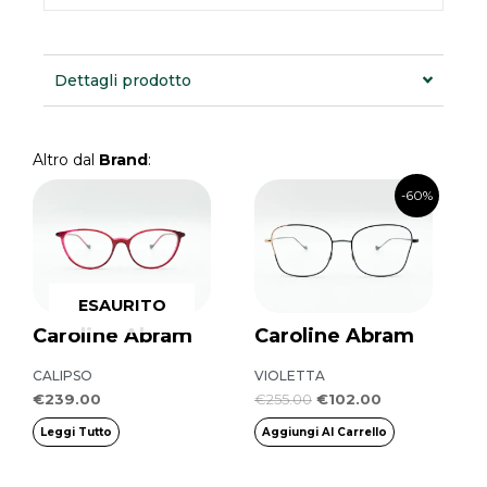
Dettagli prodotto
Altro dal
Brand
:
Il
Il
-60%
prezzo
prezzo
originale
attuale
era:
è:
€255.00.
€102.00.
ESAURITO
Caroline Abram
Caroline Abram
CALIPSO
VIOLETTA
€
239.00
€
255.00
€
102.00
Leggi Tutto
Aggiungi Al Carrello