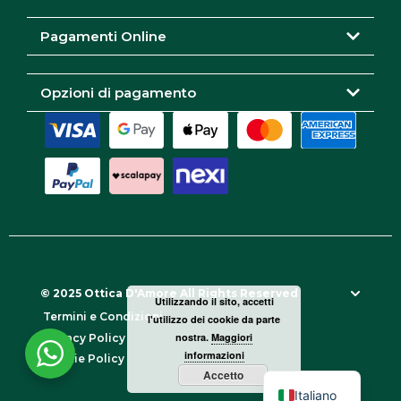
m
Pagamenti Online
Opzioni di pagamento
© 2025 Ottica D'Amore All Rights Reserved
Utilizzando il sito, accetti
Termini e Condizioni
l'utilizzo dei cookie da parte
nostra.
Maggiori
Privacy Policy
informazioni
Cookie Policy
Accetto
Italiano