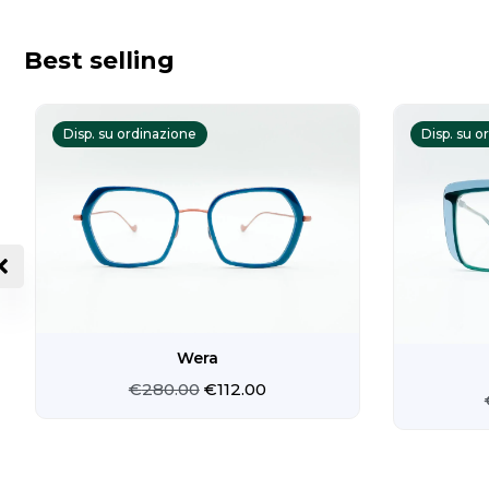
prodotto
Best selling
Il
Il
prezzo
prezzo
Disp. su ordinazione
Disp. su o
originale
attuale
era:
è:
€280.00.
€112.00.
Wera
€
280.00
€
112.00