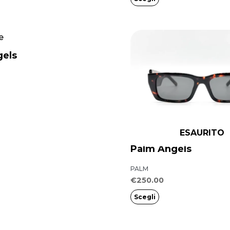
pagina
del
prodotto
Questo
prodotto
gels
ha
più
varianti.
Le
opzioni
ESAURITO
possono
Palm Angels
essere
PALM
scelte
€
250.00
nella
Scegli
pagina
del