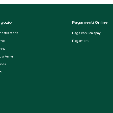
gozio
Pagamenti Online
nostra storia
Paga con Scalapay
omo
Pagamenti
nna
vi Arrivi
ands
di