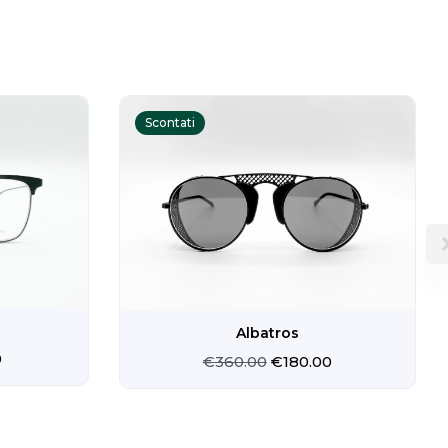
prodotto
Il
Il
Il
prezzo
prezzo
prezzo
Scontati
le
attuale
originale
attuale
è:
era:
è:
.
€187.50.
€360.00.
€180.00.
Albatros
0
€
360.00
€
180.00