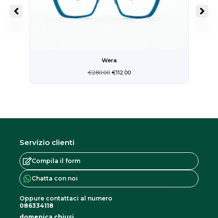
Wera
€
280.00
€
112.00
Servizio clienti
Compila il form
Chatta con noi
Oppure contattaci al numero
086334118
domenica chiusi