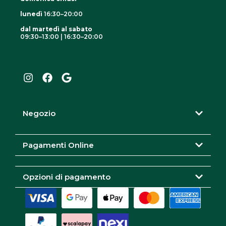
lunedì
16:30–20:00
dal martedì al sabato
09:30–13:00 | 16:30–20:00
I
F
G
n
a
o
s
c
o
t
e
g
a
b
l
g
o
e
r
o
Negozio
a
k
m
Pagamenti Online
Opzioni di pagamento