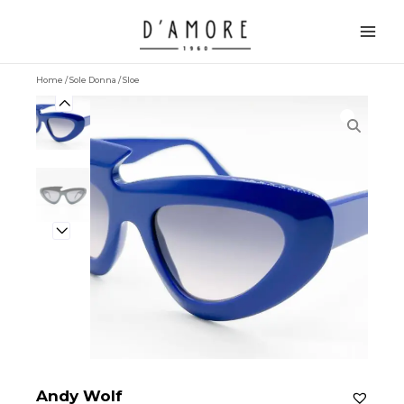
Vai
Main
al
Men
contenuto
Home
/
Sole Donna
/ Sloe
Andy Wolf