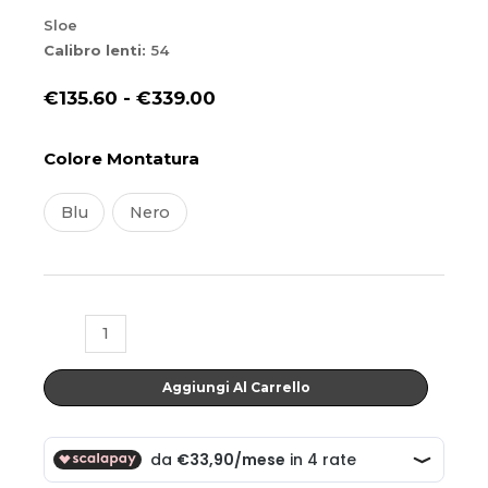
Sloe
Calibro lenti:
54
Fascia
€
135.60
-
€
339.00
di
Sloe
prezzo:
Colore Montatura
quantità
da
Blu
Nero
€135.60
a
€339.00
Aggiungi Al Carrello