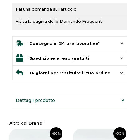
Fai una domanda sull’articolo
Visita la pagina delle Domande Frequenti
Consegna in 24 ore lavorative*
Spedizione e reso gratuiti
14 giorni per restituire il tuo ordine
Dettagli prodotto
Altro dal
Brand
:
Il
Il
Il
Il
-60%
-60%
prezzo
prezzo
prezzo
prezzo