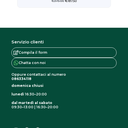
€
375.00
€
187.50
Servizio clienti
Compila il form
Chatta con noi
Oppure contattaci al numero
086334118
domenica chiusi
lunedì
16:30–20:00
dal martedì al sabato
09:30–13:00 | 16:30–20:00
I
F
G
n
a
o
s
c
o