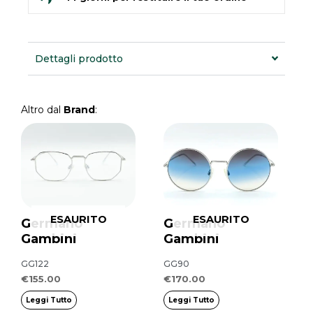
Dettagli prodotto
Altro dal
Brand
:
ESAURITO
ESAURITO
Germano
Germano
Gambini
Gambini
GG122
GG90
€
155.00
€
170.00
Leggi Tutto
Leggi Tutto