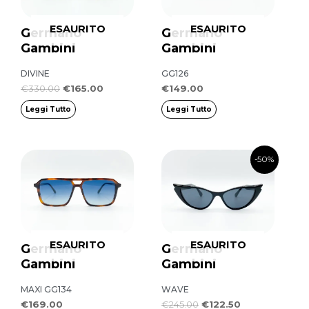
ESAURITO
ESAURITO
Germano
Germano
Gambini
Gambini
DIVINE
GG126
€
330.00
€
165.00
€
149.00
Leggi Tutto
Leggi Tutto
Il
Il
-50%
prezzo
prezzo
originale
attuale
era:
è:
€245.00.
€122.50.
ESAURITO
ESAURITO
Germano
Germano
Gambini
Gambini
MAXI GG134
WAVE
€
169.00
€
245.00
€
122.50