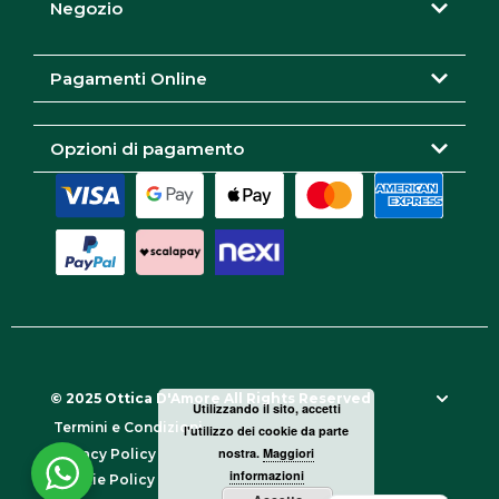
r
o
Negozio
a
k
m
Pagamenti Online
Opzioni di pagamento
© 2025 Ottica D'Amore All Rights Reserved
Utilizzando il sito, accetti
Termini e Condizioni
l'utilizzo dei cookie da parte
nostra.
Maggiori
Privacy Policy
informazioni
Cookie Policy