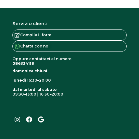
Servizio clienti
Compila il form
Chatta con noi
Oppure contattaci al numero
086334118
domenica chiusi
lunedì
16:30–20:00
dal martedì al sabato
09:30–13:00 | 16:30–20:00
I
F
G
n
a
o
s
c
o
t
e
g
a
b
l
g
o
e