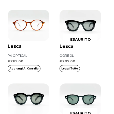
ESAURITO
Lesca
Lesca
P4 OPTICAL
OGRE XL
€
265.00
€
295.00
Aggiungi Al Carrello
Leggi Tutto
Questo
prodotto
ha
più
ESAURITO