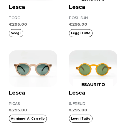
varianti.
Lesca
Lesca
Le
opzioni
TORO
POSH SUN
possono
€
295.00
€
295.00
essere
Scegli
Leggi Tutto
scelte
nella
pagina
del
prodotto
ESAURITO
Lesca
Lesca
PICAS
S. FREUD
€
295.00
€
295.00
Aggiungi Al Carrello
Leggi Tutto