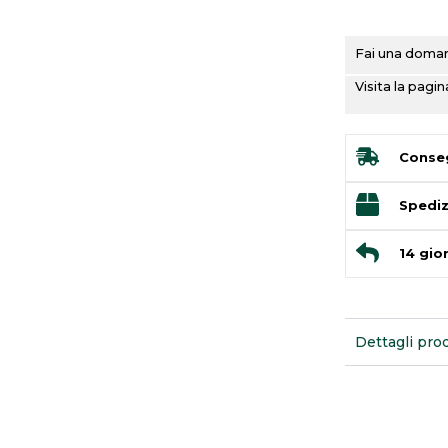
Fai una domand
Visita la pag
Conseg
Spediz
14 gior
Dettagli pro