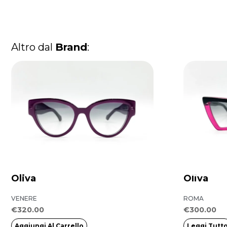
Altro dal
Brand
:
Oliva
Oliva
VENERE
ROMA
€
320.00
€
300.00
Aggiungi Al Carrello
Leggi Tutt