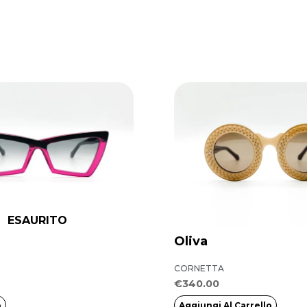
ESAURITO
Oliva
CORNETTA
€
340.00
o
Aggiungi Al Carrello