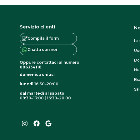
Servizio clienti
Ne
Compila il form
La 
Chatta con noi
U
Do
Oppure contattaci al numero
086334118
Nuo
domenica chiusi
Br
lunedì
16:30–20:00
Sal
dal martedì al sabato
09:30–13:00 | 16:30–20:00
I
F
G
n
a
o
s
c
o
t
e
g
a
b
l
g
o
e