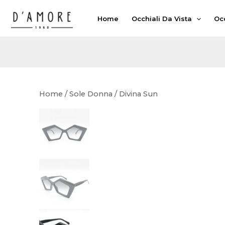
Vai
Home
Occhiali Da Vista
Occ
al
contenuto
Home
/
Sole Donna
/ Divina Sun