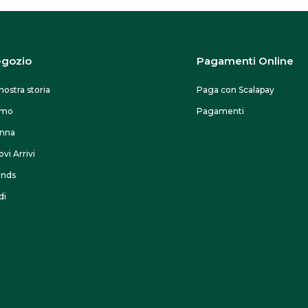
gozio
Pagamenti Online
nostra storia
Paga con Scalapay
omo
Pagamenti
nna
vi Arrivi
ands
di