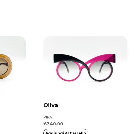
Oliva
PIPA
€
340.00
Aggiungi Al Carrello