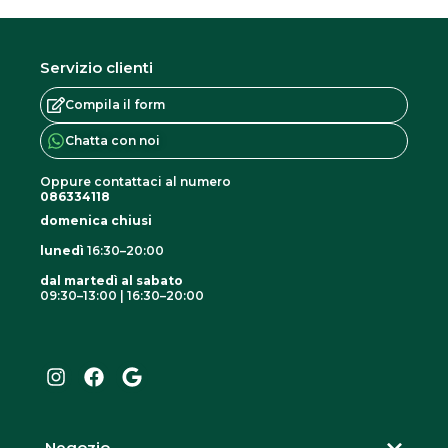
Servizio clienti
Compila il form
Chatta con noi
Oppure contattaci al numero
086334118
domenica chiusi
lunedì
16:30–20:00
dal martedì al sabato
09:30–13:00 | 16:30–20:00
I
F
G
n
a
o
s
c
o
t
e
g
a
b
l
g
o
e
r
o
Negozio