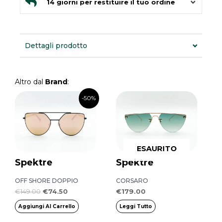
14 giorni per restituire il tuo ordine
Dettagli prodotto
Altro dal
Brand
:
Il
Il
-50%
prezzo
prezzo
originale
attuale
era:
è:
€149.00.
€74.50.
ESAURITO
Spektre
Spektre
OFF SHORE DOPPIO
CORSARO
€
149.00
€
74.50
€
179.00
Aggiungi Al Carrello
Leggi Tutto