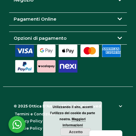
a
k
m
Pagamenti Online
Opzioni di pagamento
© 2025 Ottica D'Amore All Rights Reserved
Utilizzando il sito, accetti
l'utilizzo dei cookie da parte
Termini e Condizioni
nostra.
Maggiori
Privacy Policy
informazioni
Cookie Policy
Accetto