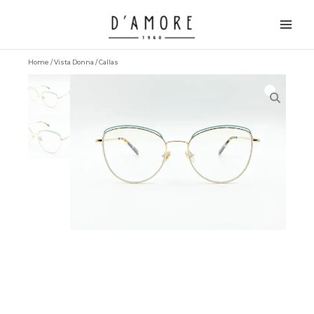
Vai
Main
al
Men
contenuto
Home
/
Vista Donna
/ Callas