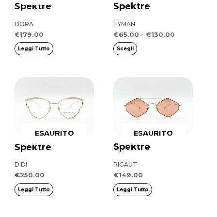
Spektre
Spektre
Le
opzioni
DORA
HYMAN
possono
€
179.00
€
65.00
-
€
130.00
essere
Leggi Tutto
Scegli
scelte
nella
pagina
del
prodotto
ESAURITO
ESAURITO
Spektre
Spektre
DIDI
RIGAUT
€
250.00
€
149.00
Leggi Tutto
Leggi Tutto