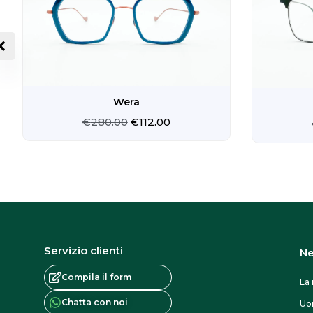
prodotto
€280.00.
€112.00.
Wera
€
280.00
€
112.00
Servizio clienti
Ne
Compila il form
La 
Chatta con noi
U