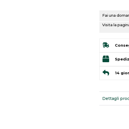
Fai una domand
Visita la pag
Conseg
Spediz
14 gior
Dettagli pro