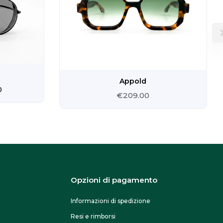
0.
€180.00.
Appold
0
€
209.00
Opzioni di pagamento
Informazioni di spedizione
Resi e rimborsi