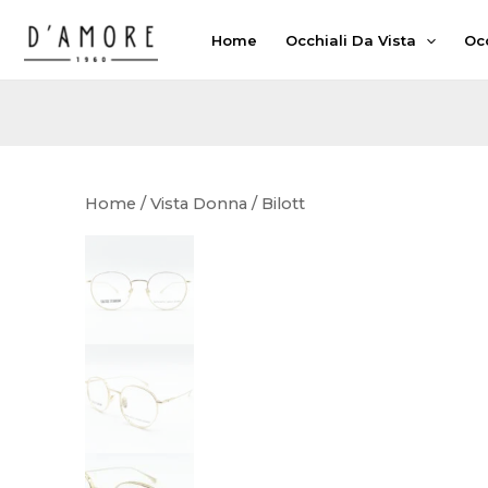
Vai
Home
Occhiali Da Vista
Occ
al
contenuto
Home
/
Vista Donna
/ Bilott