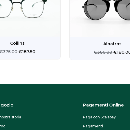
€375.00.
€187.50.
€360.0
Collins
Albatros
€
375.00
€
187.50
€
360.00
€
180.0
gozio
Pagamenti Online
nostra storia
Paga con Scalapay
omo
Pagamenti