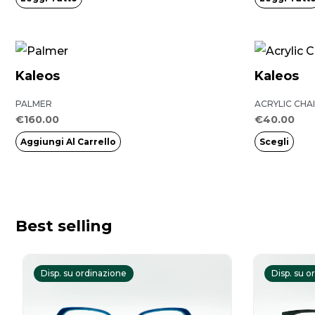
Questo
prodotto
Kaleos
Kaleos
ha
PALMER
ACRYLIC CHA
più
€
160.00
€
40.00
varianti.
Aggiungi Al Carrello
Scegli
Le
opzioni
possono
essere
Best selling
scelte
Il
Il
nella
prezzo
prezzo
pagina
Disp. su ordinazione
Disp. su o
originale
attuale
del
era:
è: