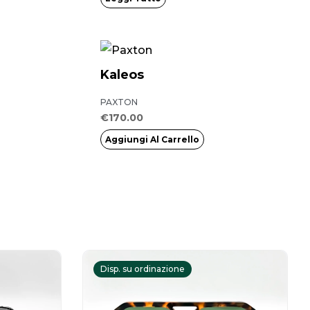
Kaleos
PAXTON
€
170.00
Aggiungi Al Carrello
Il
prezzo
Disp. su ordinazione
le
attuale
è: