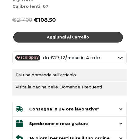
Calibro lenti:
67
Il
Il
€
217.00
€
108.50
prezzo
prezzo
Big
originale
attuale
Aggiungi Al Carrello
Wave
era:
è:
quantità
€217.00.
€108.50.
Fai una domanda sull’articolo
Visita la pagina delle Domande Frequenti
Consegna in 24 ore lavorative*
Spedizione e reso gratuiti
14 giorni per restituire il tuo ordine