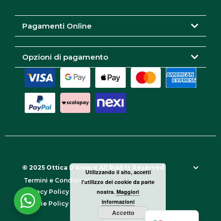
a
k
m
Pagamenti Online
Opzioni di pagamento
© 2025 Ottica D'Amore All Rights Reserved
Utilizzando il sito, accetti
Termini e Condizioni
l'utilizzo dei cookie da parte
nostra.
Maggiori
Privacy Policy
informazioni
Cookie Policy
Accetto