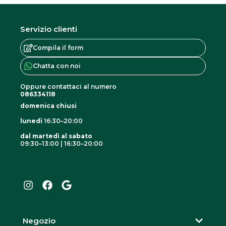
Servizio clienti
Compila il form
Chatta con noi
Oppure contattaci al numero
086334118
domenica chiusi
lunedì
16:30–20:00
dal martedì al sabato
09:30–13:00 | 16:30–20:00
I
F
G
n
a
o
s
c
o
t
e
g
a
b
l
g
o
e
r
o
Negozio