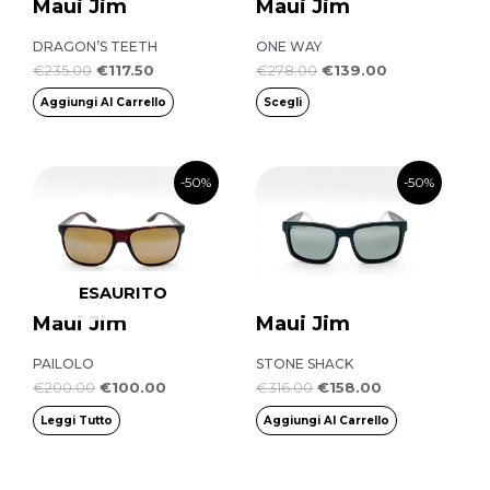
Maui Jim
Maui Jim
Le
opzioni
DRAGON’S TEETH
ONE WAY
possono
€
235.00
€
117.50
€
278.00
€
139.00
essere
Aggiungi Al Carrello
Scegli
scelte
nella
Il
Il
Il
Il
-50%
-50%
pagina
prezzo
prezzo
prezzo
prezzo
originale
attuale
originale
attuale
del
era:
è:
era:
è:
prodotto
€200.00.
€100.00.
€316.00.
€158.00.
ESAURITO
Maui Jim
Maui Jim
PAILOLO
STONE SHACK
€
200.00
€
100.00
€
316.00
€
158.00
Leggi Tutto
Aggiungi Al Carrello