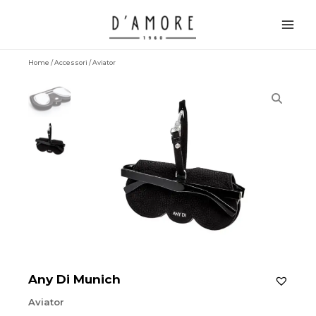
Vai
Main
al
Men
contenuto
Home
/
Accessori
/ Aviator
Any Di Munich
Aviator