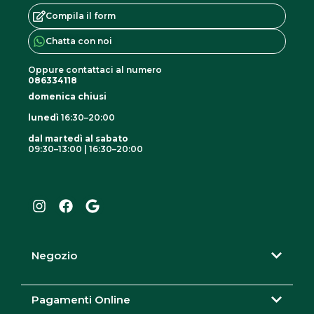
Compila il form
Chatta con noi
Oppure contattaci al numero
086334118
domenica chiusi
lunedì
16:30–20:00
dal martedì al sabato
09:30–13:00 | 16:30–20:00
I
F
G
n
a
o
s
c
o
t
e
g
a
b
l
g
o
e
r
o
Negozio
a
k
m
Pagamenti Online