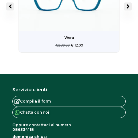
Wera
€
280.00
€
112.00
Servizio clienti
Compila il form
Chatta con noi
Oppure contattaci al numero
086334118
domenica chiusi