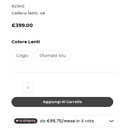
825HZ
Calibro lenti:
48
€
399.00
825HZ
Colore Lenti
quantità
Grigio
Sfumate blu
Aggiungi Al Carrello