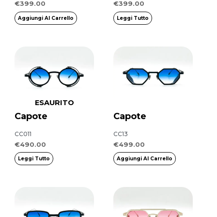
€
399.00
€
399.00
Aggiungi Al Carrello
Leggi Tutto
ESAURITO
Capote
Capote
CC011
CC13
€
490.00
€
499.00
Leggi Tutto
Aggiungi Al Carrello
Questo
Questo
prodotto
prodotto