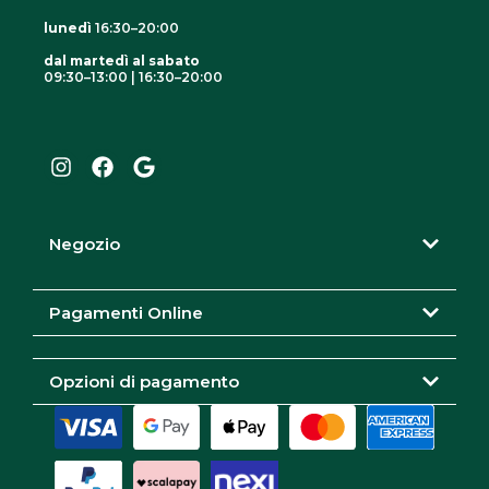
lunedì
16:30–20:00
dal martedì al sabato
09:30–13:00 | 16:30–20:00
I
F
G
n
a
o
s
c
o
t
e
g
a
b
l
g
o
e
r
o
Negozio
a
k
m
Pagamenti Online
Opzioni di pagamento