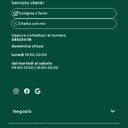
Servizio clienti
Compila il form
Chatta con noi
Oppure contattaci al numero
086334118
domenica chiusi
lunedì
16:30–20:00
dal martedì al sabato
09:30–13:00 | 16:30–20:00
I
F
G
n
a
o
s
c
o
t
e
g
a
b
l
g
o
e
r
o
Negozio
a
k
m