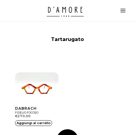
Vai
Main
al
Men
contenuto
Tartarugato
DABRACH
FIDELIO FOCOSO
€
270.00
Aggiungi al carrello