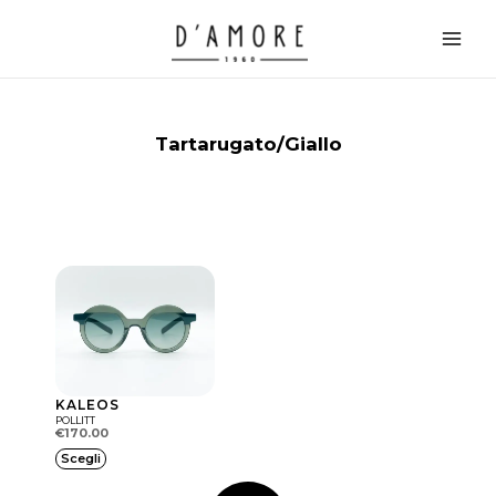
Vai
Main
al
Men
contenuto
Tartarugato/Giallo
KALEOS
POLLITT
€
170.00
Q
Scegli
u