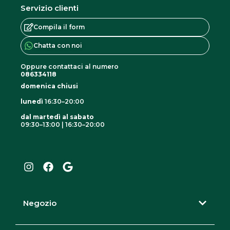
Servizio clienti
v
a
Compila il form
r
Chatta con noi
i
Oppure contattaci al numero
a
086334118
n
domenica chiusi
t
lunedì
16:30–20:00
i
dal martedì al sabato
.
09:30–13:00 | 16:30–20:00
I
F
G
L
n
a
o
e
s
c
o
o
t
e
g
a
b
l
p
g
o
e
z
r
o
Negozio
i
a
k
m
o