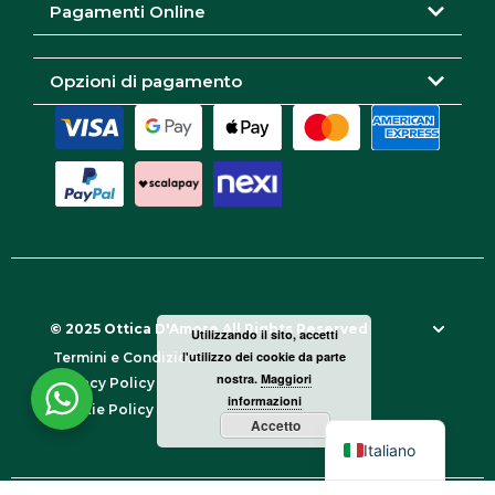
n
Pagamenti Online
i
p
Opzioni di pagamento
o
s
s
o
n
o
e
s
© 2025 Ottica D'Amore All Rights Reserved
Utilizzando il sito, accetti
s
l'utilizzo dei cookie da parte
Termini e Condizioni
e
nostra.
Maggiori
Privacy Policy
r
informazioni
Cookie Policy
Accetto
e
Italiano
s
c