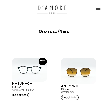
Vai
Main
al
Men
contenuto
Oro rosa/Nero
50%
MASUNAGA
ANDY WOLF
GMS832
€
365.00
€
182.50
DAMIAN
€
299.00
Il prezzo attuale è: €182.50.
Il prezzo originale era: €365.00.
Leggi tutto
Leggi tutto