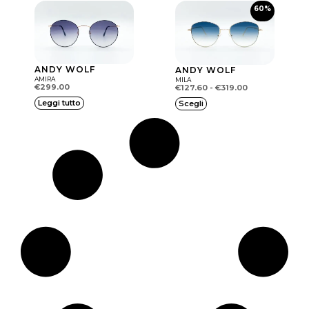
60%
ANDY WOLF
ANDY WOLF
AMIRA
MILA
€
299.00
€
127.60
-
€
319.00
Q
Leggi tutto
Scegli
Fascia di prezzo: da €127.60 a €319.00
u
e
s
t
o
p
r
o
d
o
t