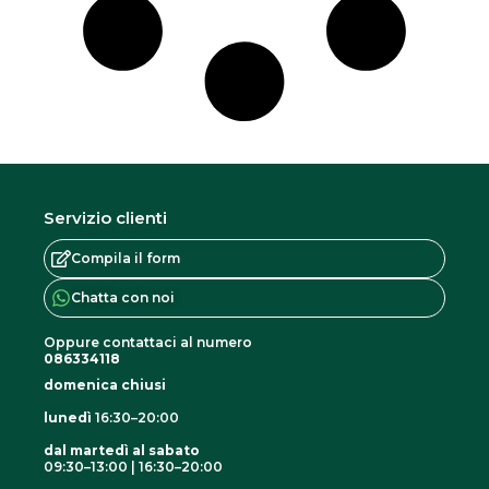
t
o
h
a
p
i
ù
Servizio clienti
v
a
Compila il form
r
Chatta con noi
i
Oppure contattaci al numero
a
086334118
n
domenica chiusi
t
lunedì
16:30–20:00
i
dal martedì al sabato
.
09:30–13:00 | 16:30–20:00