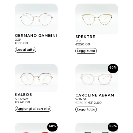
s
t
o
p
r
GERMANO GAMBINI
SPEKTRE
GG91
o
DIDI
€
155.00
€
250.00
d
Leggi tutto
Leggi tutto
o
t
60%
t
o
h
KALEOS
CAROLINE ABRAM
a
ARROWAY
WANDA
€
240.00
€
280.00
€
112.00
p
Il prezzo attuale è: €112.00.
Aggiungi al carrello
Il prezzo originale era: €280.00.
Leggi tutto
i
ù
60%
60%
v