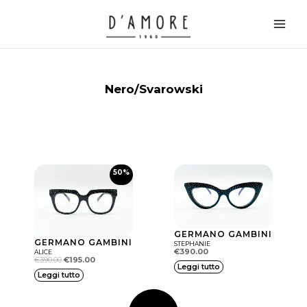
Vai
Main
al
Men
contenuto
Nero/Svarowski
50%
GERMANO GAMBINI
GERMANO GAMBINI
STEPHANIE
€
390.00
ALICE
€
390.00
€
195.00
Leggi tutto
Il prezzo attuale è: €195.00.
Il prezzo originale era: €390.00.
Leggi tutto