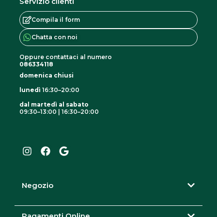
Servizio clienti
Compila il form
Chatta con noi
Oppure contattaci al numero
086334118
domenica chiusi
lunedì
16:30–20:00
dal martedì al sabato
09:30–13:00 | 16:30–20:00
I
F
G
n
a
o
s
c
o
t
e
g
a
b
l
g
o
e
r
o
Negozio
a
k
m
Pagamenti Online