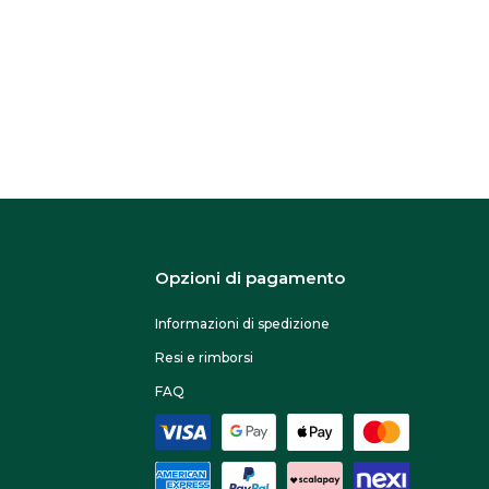
s
o
n
o
e
s
s
e
r
Opzioni di pagamento
e
Informazioni di spedizione
s
Resi e rimborsi
c
FAQ
e
l
t