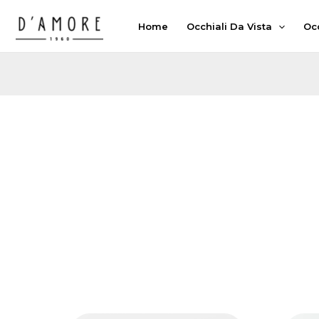
Vai
Home
Occhiali Da Vista
Occ
al
contenuto