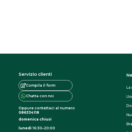
s
s
o
n
o
e
s
s
Servizio clienti
e
Ne
r
Compila il form
La 
e
Chatta con noi
U
s
Do
c
Oppure contattaci al numero
086334118
Nuo
e
domenica chiusi
Br
l
lunedì
16:30–20:00