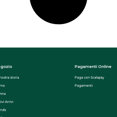
s
s
o
n
o
e
s
s
e
gozio
Pagamenti Online
r
e
nostra storia
Paga con Scalapay
s
omo
Pagamenti
c
nna
e
vi Arrivi
l
ands
t