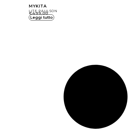
MYKITA
LITE PAULSON
€
499.00
Leggi tutto