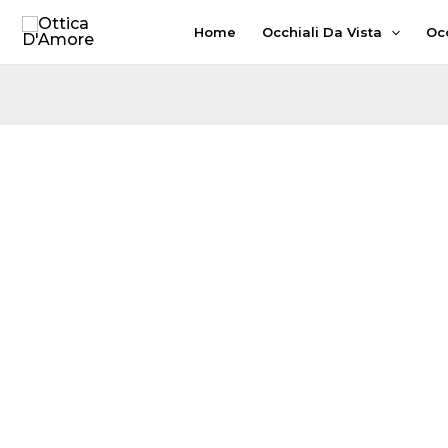
Vai
Home
Occhiali Da Vista
Occ
al
contenuto