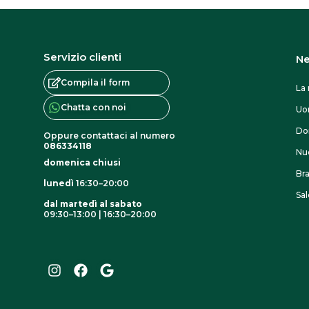
Servizio clienti
Ne
Compila il form
La 
Chatta con noi
U
Do
Oppure contattaci al numero
086334118
Nuo
domenica chiusi
Br
lunedì
16:30–20:00
Sal
dal martedì al sabato
09:30–13:00 | 16:30–20:00
I
F
G
n
a
o
s
c
o
t
e
g
a
b
l
g
o
e