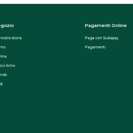
gozio
Pagamenti Online
nostra storia
Paga con Scalapay
omo
Pagamenti
nna
vi Arrivi
ands
di