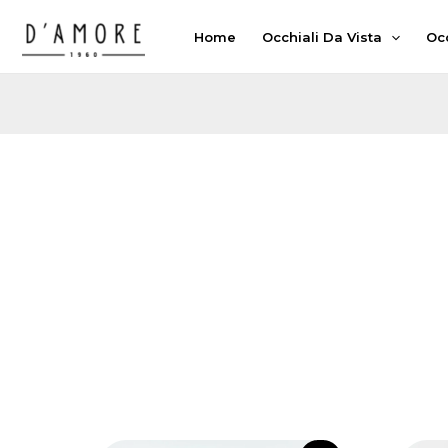
Vai
Home
Occhiali Da Vista
Occ
al
contenuto