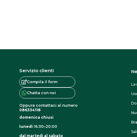
s
o
n
o
e
s
s
e
Servizio clienti
Ne
r
Compila il form
e
La 
s
Chatta con noi
U
c
Do
Oppure contattaci al numero
e
086334118
Nuo
domenica chiusi
l
Br
lunedì
16:30–20:00
t
Sal
dal martedì al sabato