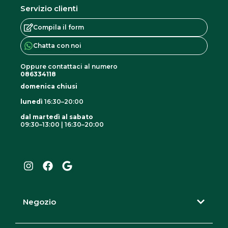
Servizio clienti
v
a
Compila il form
r
Chatta con noi
i
Oppure contattaci al numero
a
086334118
n
domenica chiusi
t
lunedì
16:30–20:00
i
dal martedì al sabato
.
09:30–13:00 | 16:30–20:00
I
F
G
L
n
a
o
e
s
c
o
o
t
e
g
a
b
l
p
g
o
e
z
r
o
Negozio
i
a
k
m
o