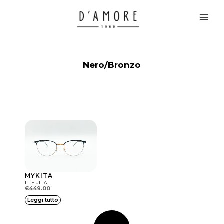
Vai
Main
al
Men
contenuto
Nero/Bronzo
MYKITA
LITE ULLA
€
449.00
Leggi tutto