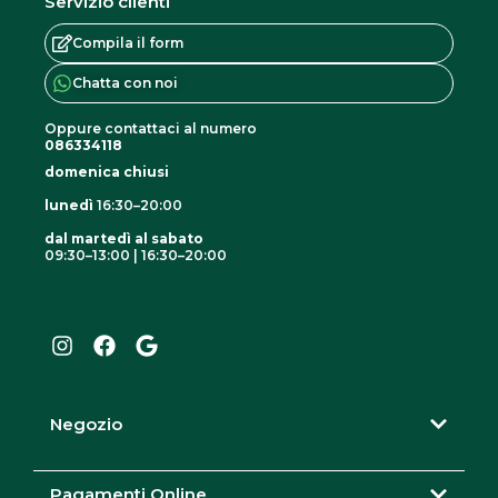
Servizio clienti
Compila il form
Chatta con noi
Oppure contattaci al numero
086334118
domenica chiusi
lunedì
16:30–20:00
dal martedì al sabato
09:30–13:00 | 16:30–20:00
I
F
G
n
a
o
s
c
o
t
e
g
a
b
l
g
o
e
r
o
Negozio
a
k
m
Pagamenti Online