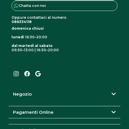
i
Chatta con noi
e
p
o
Oppure contattaci al numero
o
p
086334118
s
domenica chiusi
z
s
i
lunedì
16:30–20:00
o
o
dal martedì al sabato
09:30–13:00 | 16:30–20:00
n
n
I
F
G
o
i
n
a
o
e
s
c
o
p
t
e
g
s
o
a
b
l
s
s
g
o
e
e
r
o
s
Negozio
a
k
r
o
m
e
n
Pagamenti Online
s
o
c
e
e