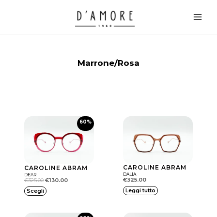
Vai
Main
al
Men
contenuto
Marrone/Rosa
60%
CAROLINE ABRAM
CAROLINE ABRAM
DALIA
DEAR
€
325.00
€
325.00
€
130.00
Q
Il prezzo attuale è: €130.00.
Leggi tutto
Il prezzo originale era: €325.00.
Scegli
u
e