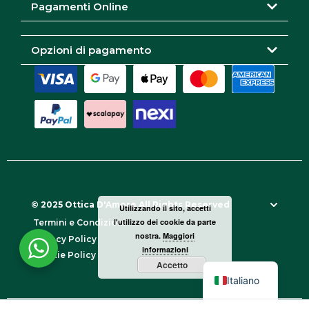
Pagamenti Online
Opzioni di pagamento
© 2025 Ottica D'Amore All Rights Reserved
Utilizzando il sito, accetti
l'utilizzo dei cookie da parte
Termini e Condizioni
nostra.
Maggiori
Privacy Policy
informazioni
Cookie Policy
Accetto
Italiano