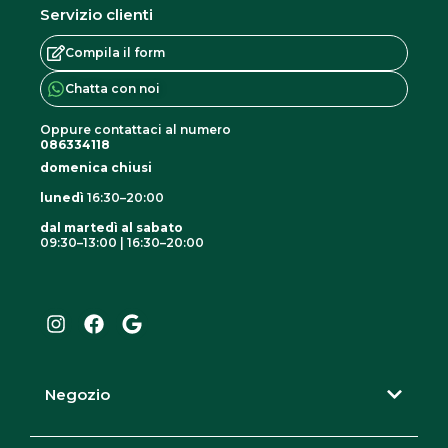
Servizio clienti
Compila il form
Chatta con noi
Oppure contattaci al numero
086334118
domenica chiusi
lunedì
16:30–20:00
dal martedì al sabato
09:30–13:00 | 16:30–20:00
I
F
G
n
a
o
s
c
o
t
e
g
a
b
l
g
o
e
r
o
Negozio
a
k
m