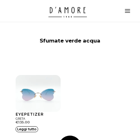
Vai
Main
al
Men
contenuto
Sfumate verde acqua
EYEPETIZER
GRETA
€
135.00
Leggi tutto