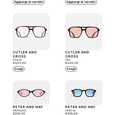
Aggiungi al carrello
Aggiungi al carrello
CUTLER AND
CUTLER AND
GROSS
GROSS
1394 OP
1394
€
420.00
€
440.00
Q
Q
Scegli
Scegli
u
u
e
e
s
s
t
t
o
o
PETER AND MAY
PETER AND MAY
p
p
TROPIQUES
HERO 46
€
305.00
€
305.00