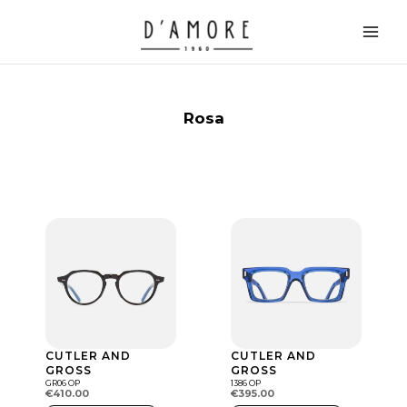
Vai
Main
al
Men
contenuto
Rosa
CUTLER AND
CUTLER AND
GROSS
GROSS
GR06 OP
1386 OP
€
410.00
€
395.00