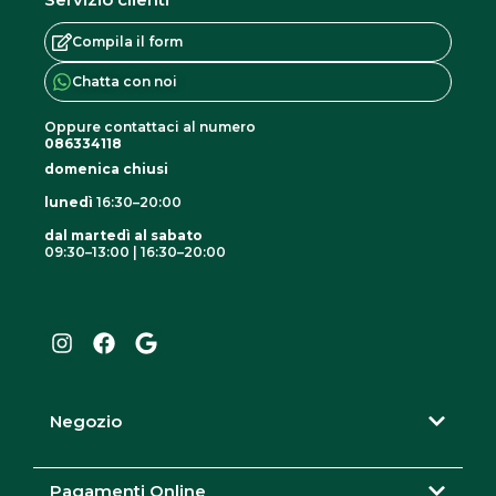
Compila il form
Chatta con noi
Oppure contattaci al numero
086334118
domenica chiusi
lunedì
16:30–20:00
dal martedì al sabato
09:30–13:00 | 16:30–20:00
I
F
G
n
a
o
s
c
o
t
e
g
a
b
l
g
o
e
r
o
Negozio
a
k
m
Pagamenti Online